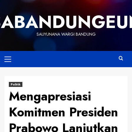
Skip
to
SABANDUNGEU
content
SAUYUNANA WARGI BANDUNG
Primary
Menu
Politik
Mengapresiasi
Komitmen Presiden
Prabowo Lanjutkan