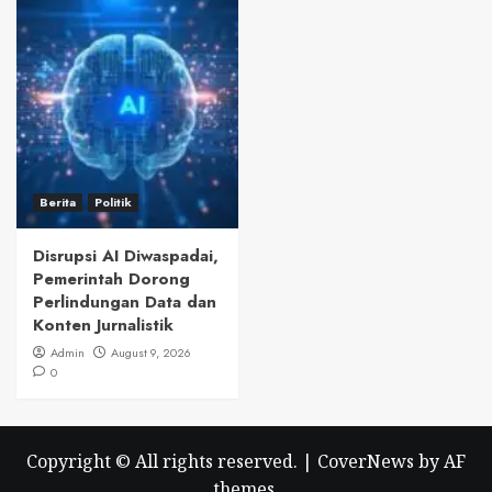
Berita
Politik
Disrupsi AI Diwaspadai,
Pemerintah Dorong
Perlindungan Data dan
Konten Jurnalistik
Admin
August 9, 2026
0
Copyright © All rights reserved.
|
CoverNews
by AF
themes.