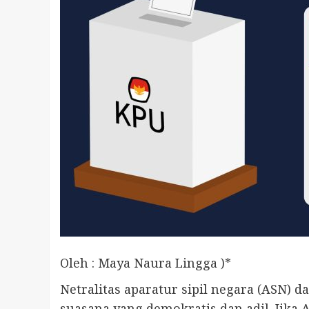
Oleh : Maya Naura Lingga )*
Netralitas aparatur sipil negara (ASN)
suasana yang demokratis dan adil. Jika