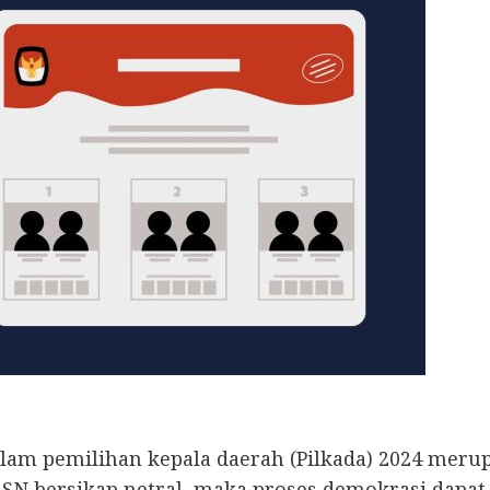
 dalam pemilihan kepala daerah (Pilkada) 2024 me
 ASN bersikap netral, maka proses demokrasi dapat