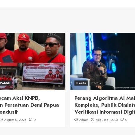
Politik
Berita
Politik
cam Aksi KNPB,
Perang Algoritma AI Ma
n Persatuan Demi Papua
Kompleks, Publik Dimint
ondusif
Verifikasi Informasi Digi
August 6, 2026
0
Admin
August 6, 2026
0