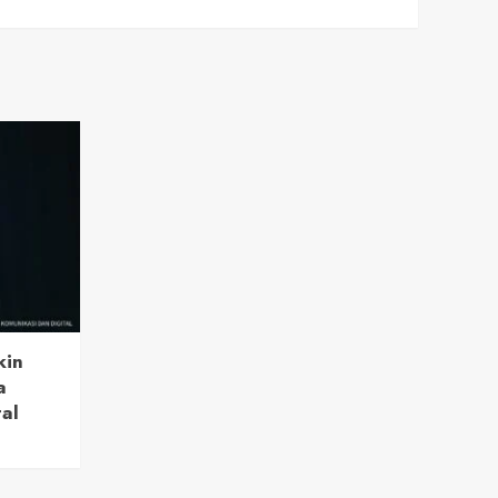
kin
a
tal