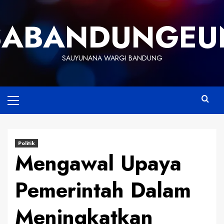
Skip
to
SABANDUNGEU
content
SAUYUNANA WARGI BANDUNG
Primary
Menu
Politik
Mengawal Upaya
Pemerintah Dalam
Meningkatkan