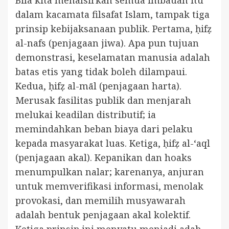
Bila kita menafsirkan semua imbauan itu
dalam kacamata filsafat Islam, tampak tiga
prinsip kebijaksanaan publik. Pertama, ḥifẓ
al-nafs (penjagaan jiwa). Apa pun tujuan
demonstrasi, keselamatan manusia adalah
batas etis yang tidak boleh dilampaui.
Kedua, ḥifẓ al-māl (penjagaan harta).
Merusak fasilitas publik dan menjarah
melukai keadilan distributif; ia
memindahkan beban biaya dari pelaku
kepada masyarakat luas. Ketiga, ḥifẓ al-‘aql
(penjagaan akal). Kepanikan dan hoaks
menumpulkan nalar; karenanya, anjuran
untuk memverifikasi informasi, menolak
provokasi, dan memilih musyawarah
adalah bentuk penjagaan akal kolektif.