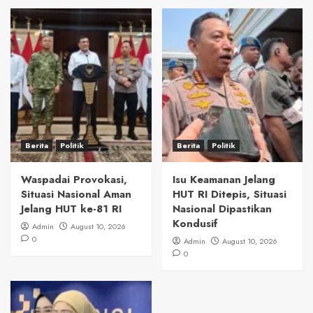
Berita
Politik
Berita
Politik
Waspadai Provokasi,
Isu Keamanan Jelang
Situasi Nasional Aman
HUT RI Ditepis, Situasi
Jelang HUT ke-81 RI
Nasional Dipastikan
Kondusif
Admin
August 10, 2026
0
Admin
August 10, 2026
0