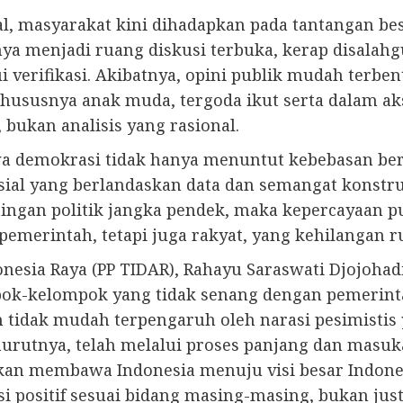
tal, masyarakat kini dihadapkan pada tantangan be
inya menjadi ruang diskusi terbuka, kerap disal
alui verifikasi. Akibatnya, opini publik mudah te
 khususnya anak muda, tergoda ikut serta dalam 
bukan analisis yang rasional.
wa demokrasi tidak hanya menuntut kebebasan ber
ial yang berlandaskan data dan semangat konstru
ingan politik jangka pendek, maka kepercayaan p
emerintah, tetapi juga rakyat, yang kehilangan ru
nesia Raya (PP TIDAR), Rahayu Saraswati Djojoh
pok-kelompok yang tidak senang dengan pemerinta
dan tidak mudah terpengaruh oleh narasi pesimist
rutnya, telah melalui proses panjang dan masuka
 akan membawa Indonesia menuju visi besar Indones
 positif sesuai bidang masing-masing, bukan just