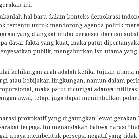
erakan ini.
kanlah hal baru dalam konteks demokrasi Indone
ok tertentu untuk mendorong agenda politik mere
 narasi yang diangkat mulai bergeser dari isu subs
npa dasar fakta yang kuat, maka patut dipertanya
t menyesatkan publik, mengaburkan isu utama yan
lai kehilangan arah adalah ketika tujuan utama me
ergi atau kebijakan lingkungan, namun dalam pe
porsional, maka patut dicurigai adanya infiltrasi
ngan awal, tetapi juga dapat menimbulkan polaris
narasi provokatif yang digaungkan lewat gerakan I
yarakat terjaga. Ini menandakan bahwa narasi “I
agai upaya membentuk persepsi negatif yang tidak 