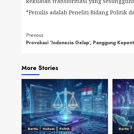
kekuatan transformasi yang sesungguhn
*Penulis adalah Peneliti Bidang Politik 
Continue
Previous
Provokasi ‘Indonesia Gelap’, Panggung Kepen
Reading
More Stories
Berita
Hukum
Politik
Berita