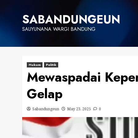
Skip
to
SABANDUNGEUN
content
SAUYUNANA WARGI BANDUNG
Hukum
Politik
Mewaspadai Kepent
Gelap
Sabandungeun
May 23, 2025
0