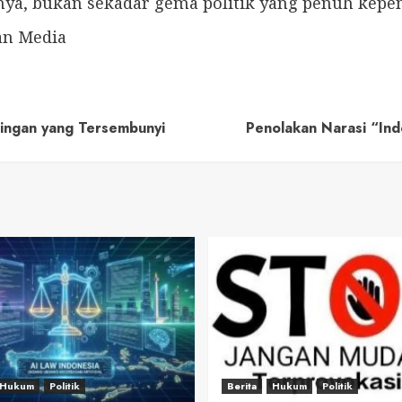
ya, bukan sekadar gema politik yang penuh kepen
dan Media
tingan yang Tersembunyi
Penolakan Narasi “Ind
Hukum
Politik
Berita
Hukum
Politik