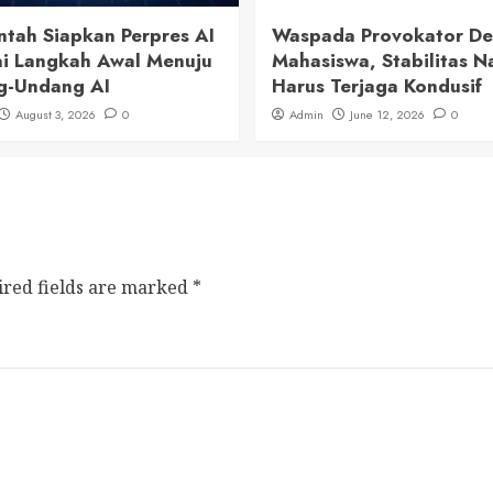
ntah Siapkan Perpres AI
Waspada Provokator D
i Langkah Awal Menuju
Mahasiswa, Stabilitas N
g-Undang AI
Harus Terjaga Kondusif
August 3, 2026
0
Admin
June 12, 2026
0
ired fields are marked
*