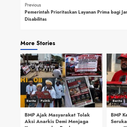
Continue
Previous
Pemerintah Prioritaskan Layanan Prima bagi Ja
Reading
Disabilitas
More Stories
Berita
Politik
Berita
BMP Ajak Masyarakat Tolak
BMP Ke
Aksi Anarkis Demi Menjaga
Seruka