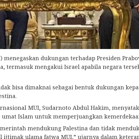
I) menegaskan dukungan terhadap Presiden Prabo
 termasuk mengakui Israel apabila negara terse
dak bisa dimaknai sebagai bentuk dukungan kepada
stina.
ernasional MUI, Sudarnoto Abdul Hakim, menyata
n umat Islam untuk memperjuangkan kemerdekaan
erintah mendukung Palestina dan tidak mendukun
 ijtimak ulama fatwa MUI,” ujarnya dalam keterang