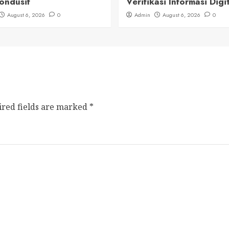
ondusif
Verifikasi Informasi Digi
August 6, 2026
0
Admin
August 6, 2026
0
ired fields are marked
*