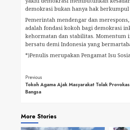
yakni demokrasi membutuhkan kesadaran
demokrasi bukan hanya hak berkumpul 
Pemerintah mendengar dan merespons, t
adalah fondasi kokoh bagi demokrasi in
kehormatan dan stabilitas. Momentum i
bersatu demi Indonesia yang bermartaba
*)Penulis merupakan Pengamat Isu Sosia
Continue
Previous
Tokoh Agama Ajak Masyarakat Tolak Provokas
Reading
Bangsa
More Stories