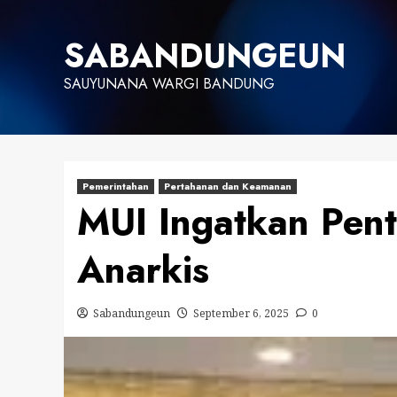
Skip
to
SABANDUNGEUN
content
SAUYUNANA WARGI BANDUNG
Pemerintahan
Pertahanan dan Keamanan
MUI Ingatkan Pent
Anarkis
Sabandungeun
September 6, 2025
0