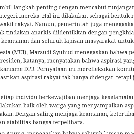
ambil langkah penting dengan mencabut tunjanga
egeri mereka. Hal ini dilakukan sebagai bentuk 
 wakil rakyat. Namun, pemerintah juga menegaska
k tindakan anarkis diidentikkan dengan pengkhia
at keamanan dan seluruh lapisan masyarakat untuk
esia (MUI), Marsudi Syuhud menegaskan bahwa pe
Presiden, katanya, menyatakan bahwa aspirasi yan
 mekanisme DPR. Pernyataan ini merefleksikan k
ikan aspirasi rakyat tak hanya didengar, tetapi 
iap individu berkewajiban menjaga keselamatan 
dilakukan baik oleh warga yang menyampaikan asp
an. Dengan saling menjaga keamanan, ketertiba
n stabilitas bangsa terpelihara.
mono Anung, menegaskan bahwa seluruh lapisan m