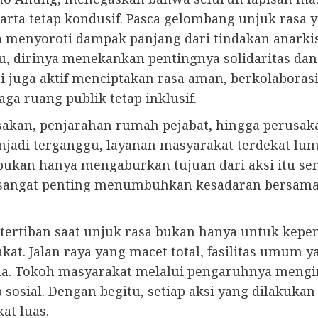
karta tetap kondusif. Pasca gelombang unjuk ras
uga menyoroti dampak panjang dari tindakan anar
itu, dirinya menekankan pentingnya solidaritas d
pi juga aktif menciptakan rasa aman, berkolabora
a ruang publik tetap inklusif.
akan, penjarahan rumah pejabat, hingga perusakan
njadi terganggu, layanan masyarakat terdekat lum
bukan hanya mengaburkan tujuan dari aksi itu sen
, sangat penting menumbuhkan kesadaran bersama
tertiban saat unjuk rasa bukan hanya untuk kepen
t. Jalan raya yang macet total, fasilitas umum y
ma. Tokoh masyarakat melalui pengaruhnya meng
osial. Dengan begitu, setiap aksi yang dilakuka
at luas.