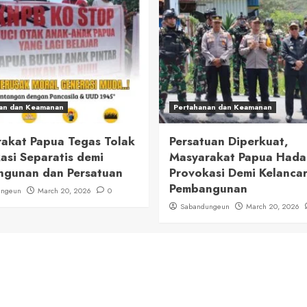
an dan Keamanan
Pertahanan dan Keamanan
akat Papua Tegas Tolak
Persatuan Diperkuat,
asi Separatis demi
Masyarakat Papua Had
gunan dan Persatuan
Provokasi Demi Kelanca
Pembangunan
ungeun
March 20, 2026
0
Sabandungeun
March 20, 2026