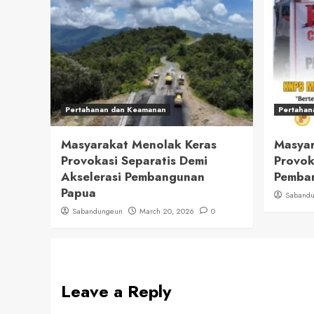
Pertahanan dan Keamanan
Pertahan
Masyarakat Menolak Keras
Masyar
Provokasi Separatis Demi
Provok
Akselerasi Pembangunan
Pemban
Papua
Saband
Sabandungeun
March 20, 2026
0
Leave a Reply