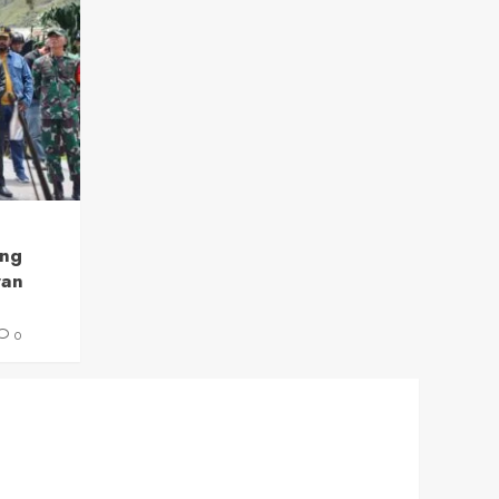
ang
ran
0