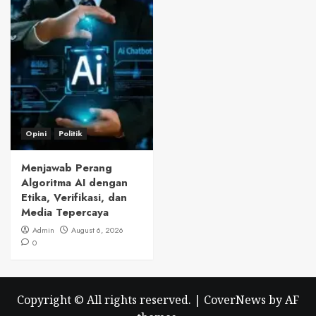
Opini
Politik
Menjawab Perang
Algoritma AI dengan
Etika, Verifikasi, dan
Media Tepercaya
Admin
August 6, 2026
0
Copyright © All rights reserved.
|
CoverNews
by AF