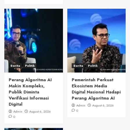
Berita
Politik
Berita
Politik
Perang Algoritma AI
Pemerintah Perkuat
Makin Kompleks,
Ekosistem Media
Publik Diminta
Digital Nasional Hadapi
Verifikasi Informasi
Perang Algoritma AI
Digital
Admin
August 6, 2026
0
Admin
August 6, 2026
0