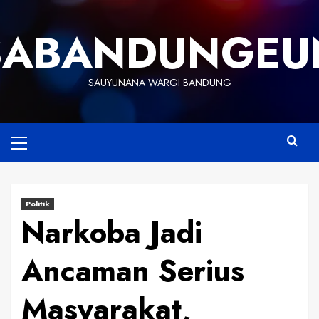
Skip
to
SABANDUNGEU
content
SAUYUNANA WARGI BANDUNG
Primary
Menu
Politik
Narkoba Jadi
Ancaman Serius
Masyarakat,