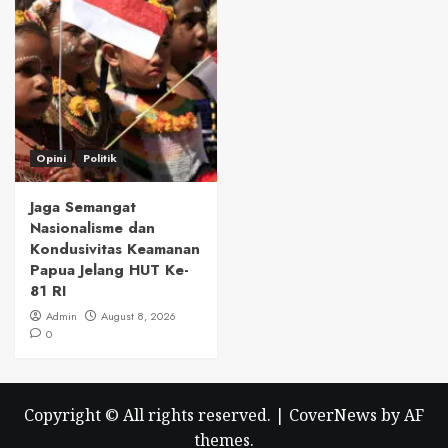
Opini
Politik
Jaga Semangat
Nasionalisme dan
Kondusivitas Keamanan
Papua Jelang HUT Ke-
81 RI
Admin
August 8, 2026
0
Copyright © All rights reserved.
|
CoverNews
by AF
themes.