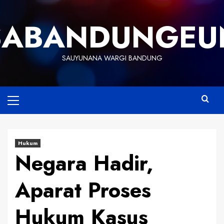
Skip
to
SABANDUNGEU
content
SAUYUNANA WARGI BANDUNG
Primary
Menu
Hukum
Negara Hadir,
Aparat Proses
Hukum Kasus