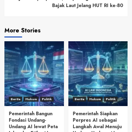
Bajak Laut Jelang HUT RI ke-80
More Stories
Berita
Hukum
Politik
Berita
Hukum
Politik
Pemerintah Bangun
Pemerintah Siapkan
Fondasi Undang-
Perpres AI sebagai
Undang AI lewat Peta
Langkah Awal Menuju