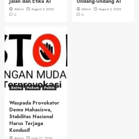
Jalan dan Etika AI
Undang-Undang AI
Admin
August 3, 2026
Admin
August 3, 2026
0
0
Berita
Hukum
Politik
Waspada Provokator
Demo Mahasiswa,
Stabilitas Nasional
Harus Terjaga
Kondusif
Admin
June 12, 2026