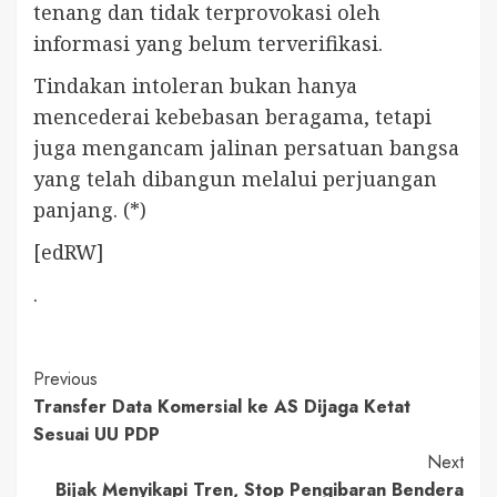
tenang dan tidak terprovokasi oleh
informasi yang belum terverifikasi.
Tindakan intoleran bukan hanya
mencederai kebebasan beragama, tetapi
juga mengancam jalinan persatuan bangsa
yang telah dibangun melalui perjuangan
panjang. (*)
[edRW]
.
Continue
Previous
Transfer Data Komersial ke AS Dijaga Ketat
Reading
Sesuai UU PDP
Next
Bijak Menyikapi Tren, Stop Pengibaran Bendera