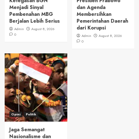
Ketegasan BGN
Presiden Prabowo
Menjadi Sinyal
dan Agenda
Pembenahan MBG
Membersihkan
Berjalan Lebih Serius
Pemerintahan Daerah
dari Korupsi
Admin
August 8, 2026
0
Admin
August 8, 2026
0
Opini
Politik
Jaga Semangat
Nasionalisme dan