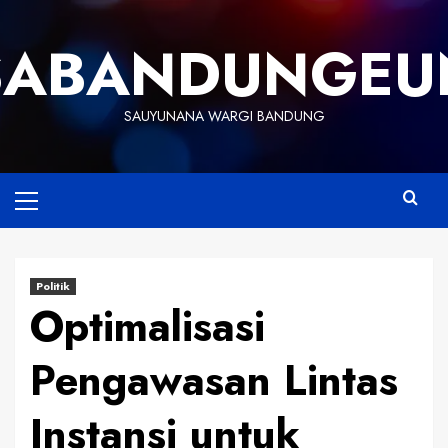
Skip
to
SABANDUNGEU
content
SAUYUNANA WARGI BANDUNG
Primary
Menu
Politik
Optimalisasi
Pengawasan Lintas
Instansi untuk