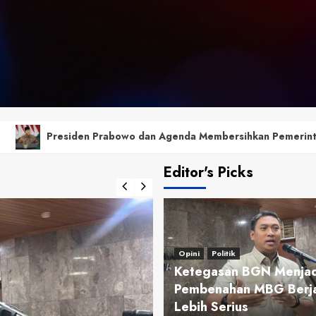
wo dan Agenda Membersihkan Pemerintahan Daerah dari Korupsi
Editor's Picks
Opini
Politik
Ketegasan BGN Menjadi
Pembenahan MBG Berja
Lebih Serius