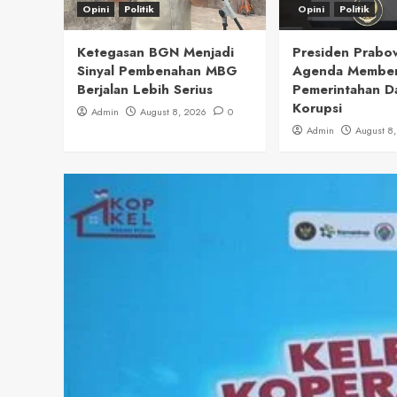
Opini
Politik
Opini
Politik
Ketegasan BGN Menjadi
Presiden Prabo
Sinyal Pembenahan MBG
Agenda Member
Berjalan Lebih Serius
Pemerintahan Da
Korupsi
Admin
August 8, 2026
0
Admin
August 8