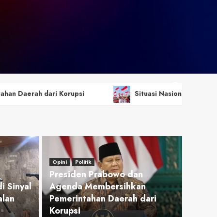
Situasi Nasional Aman, Publik Diimbau Jaga Persat
Opini
Politik
Presiden Prabowo dan
 Sinyal
Agenda Membersihkan
lan
Pemerintahan Daerah dari
Korupsi