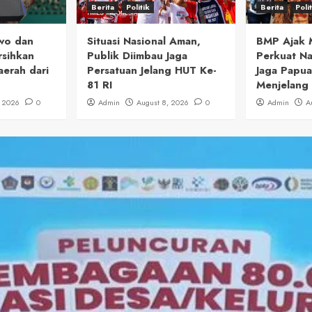
Berita
Politik
Berita
Poli
wo dan
Situasi Nasional Aman,
BMP Ajak 
sihkan
Publik Diimbau Jaga
Perkuat Na
erah dari
Persatuan Jelang HUT Ke-
Jaga Papu
81 RI
Menjelang 
, 2026
0
Admin
August 8, 2026
0
Admin
A