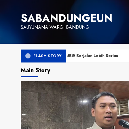
Skip
to
SABANDUNGEUN
content
SAUYUNANA WARGI BANDUNG
nahan MBG Berjalan Lebih Serius
Presiden Prabo
FLASH STORY
Main Story