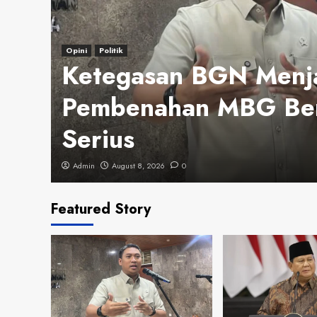
Opini
Politik
an
Ketegasan BGN Menja
Pembenahan MBG Ber
Serius
Admin
August 8, 2026
0
Featured Story