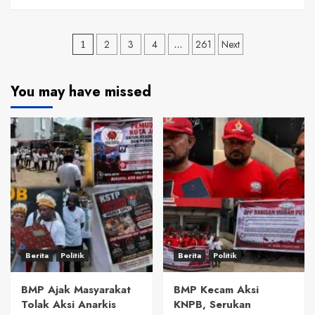
Posts
1
2
3
4
…
261
Next
pagination
You may have missed
Berita
Politik
Berita
Politik
BMP Ajak Masyarakat
BMP Kecam Aksi
Tolak Aksi Anarkis
KNPB, Serukan