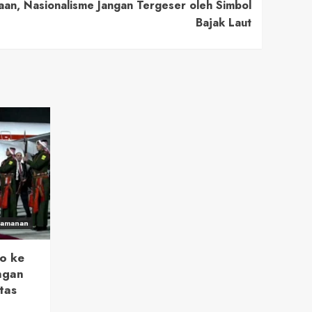
an, Nasionalisme Jangan Tergeser oleh Simbol
Bajak Laut
eamanan
o ke
ngan
tas