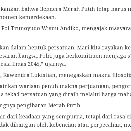
kankan bahwa Bendera Merah Putih tetap harus m
 momen kemerdekaan.
jen Pol Trunoyudo Wisnu Andiko, mengajak masya
n dalam bentuk persatuan. Mari kita rayakan k
esaran bangsa. Polri juga berkomitmen menjaga s
esia Emas 2045,” ujarnya.
I, Kawendra Lukistian, menegaskan makna filosofi
ainkan warisan penuh makna perjuangan, pengorba
da tekad persatuan yang diraih melalui harga maha
gnya pengibaran Merah Putih.
hir dari keadaan yang sempurna, tetapi dari rasa 
idak dibangun oleh kebencian atau perpecahan, me