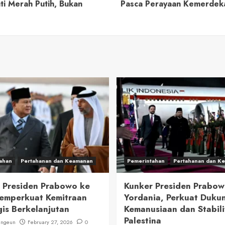
i Merah Putih, Bukan
Pasca Perayaan Kemerdeka
ahan
Pertahanan dan Keamanan
Pemerintahan
Pertahanan dan K
 Presiden Prabowo ke
Kunker Presiden Prabow
emperkuat Kemitraan
Yordania, Perkuat Duku
gis Berkelanjutan
Kemanusiaan dan Stabili
Palestina
ungeun
February 27, 2026
0