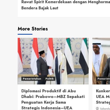
Rawat Spirit Kemerdekaan dengan Menghormat
Reading
Bendera Bajak Laut
More Stories
Pemerintahan
Politik
Pemerint
Diplomasi Produktif di Abu
Kunker
Dhabi: Prabowo–MBZ Sepakati
UEA M
Penguatan Kerja Sama
Strate
Strategis Indonesia–UEA
Saband