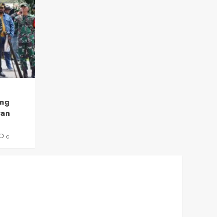
ang
ran
0