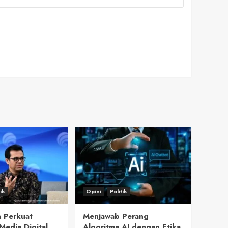
tik
Opini
Politik
 Perkuat
Menjawab Perang
Media Digital
Algoritma AI dengan Etika,