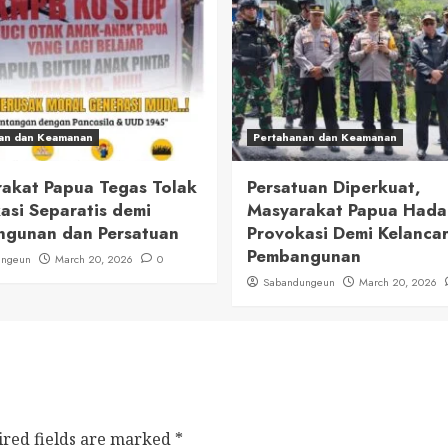
an dan Keamanan
Pertahanan dan Keamanan
akat Papua Tegas Tolak
Persatuan Diperkuat,
asi Separatis demi
Masyarakat Papua Had
gunan dan Persatuan
Provokasi Demi Kelanca
Pembangunan
ungeun
March 20, 2026
0
Sabandungeun
March 20, 2026
ired fields are marked
*