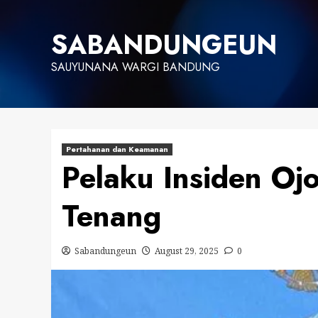
Skip
to
SABANDUNGEUN
content
SAUYUNANA WARGI BANDUNG
Pertahanan dan Keamanan
Pelaku Insiden Oj
Tenang
Sabandungeun
August 29, 2025
0