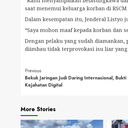
“Kami menyampaikan belasungkawa dan j
saat menemui keluarga korban di RSCM 
Dalam kesempatan itu, Jenderal Listyo
“Saya mohon maaf kepada korban dan sel
Dengan pelaku yang sudah diamankan, p
diimbau tidak terprovokasi isu liar ya
Continue
Previous
Bekuk Jaringan Judi Daring Internasional, Bukti
Reading
Kejahatan Digital
More Stories