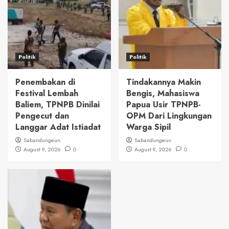
Politik
Politik
Penembakan di
Tindakannya Makin
Festival Lembah
Bengis, Mahasiswa
Baliem, TPNPB Dinilai
Papua Usir TPNPB-
Pengecut dan
OPM Dari Lingkungan
Langgar Adat Istiadat
Warga Sipil
Sabandungeun
Sabandungeun
August 9, 2026
0
August 9, 2026
0