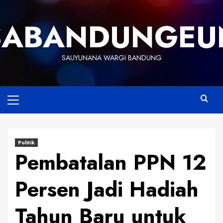
Skip
to
SABANDUNGEU
content
SAUYUNANA WARGI BANDUNG
Primary
Menu
Politik
Pembatalan PPN 12
Persen Jadi Hadiah
Tahun Baru untuk