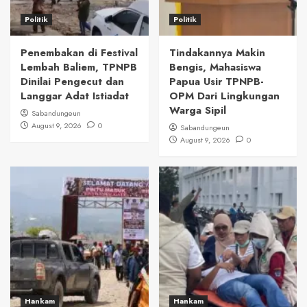
Politik
Politik
Penembakan di Festival
Tindakannya Makin
Lembah Baliem, TPNPB
Bengis, Mahasiswa
Dinilai Pengecut dan
Papua Usir TPNPB-
Langgar Adat Istiadat
OPM Dari Lingkungan
Warga Sipil
Sabandungeun
August 9, 2026
0
Sabandungeun
August 9, 2026
0
Hankam
Hankam