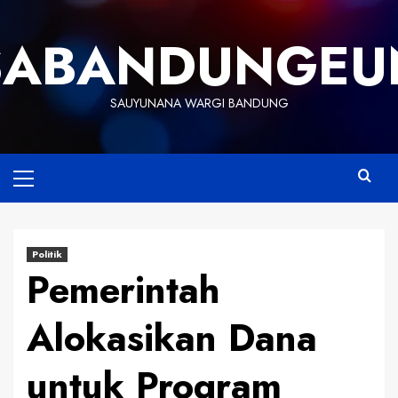
Skip
to
SABANDUNGEU
content
SAUYUNANA WARGI BANDUNG
Primary
Menu
Politik
Pemerintah
Alokasikan Dana
untuk Program