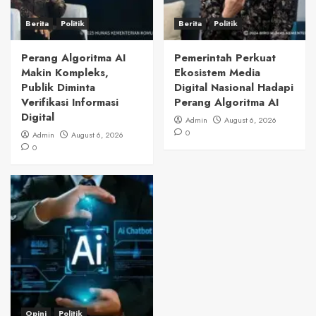
Berita
Politik
Berita
Politik
Perang Algoritma AI
Pemerintah Perkuat
Makin Kompleks,
Ekosistem Media
Publik Diminta
Digital Nasional Hadapi
Verifikasi Informasi
Perang Algoritma AI
Digital
Admin
August 6, 2026
0
Admin
August 6, 2026
0
Opini
Politik