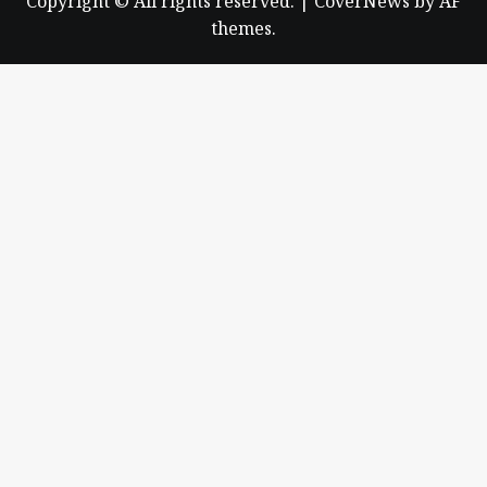
Copyright © All rights reserved.
|
CoverNews
by AF
themes.