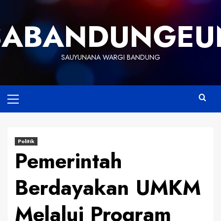
Skip
to
SABANDUNGEU
content
SAUYUNANA WARGI BANDUNG
Primary
Menu
Politik
Pemerintah
Berdayakan UMKM
Melalui Program