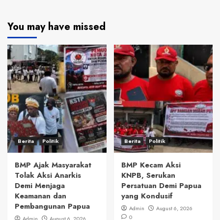
You may have missed
Berita
Politik
Berita
Politik
BMP Ajak Masyarakat
BMP Kecam Aksi
Tolak Aksi Anarkis
KNPB, Serukan
Demi Menjaga
Persatuan Demi Papua
Keamanan dan
yang Kondusif
Pembangunan Papua
Admin
August 6, 2026
0
Admin
August 6, 2026