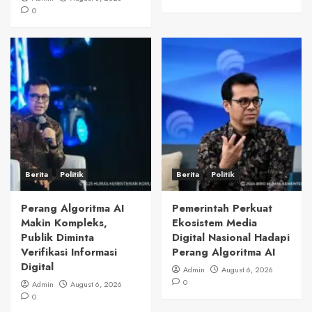
0
Berita
Politik
Berita
Politik
Perang Algoritma AI
Pemerintah Perkuat
Makin Kompleks,
Ekosistem Media
Publik Diminta
Digital Nasional Hadapi
Verifikasi Informasi
Perang Algoritma AI
Digital
Admin
August 6, 2026
0
Admin
August 6, 2026
0