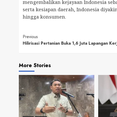
mengembalikan kejayaan Indonesia sebag
serta kesiapan daerah, Indonesia diyak
hingga konsumen.
Continue
Previous
Hilirisasi Pertanian Buka 1,6 Juta Lapangan Ker
Reading
More Stories