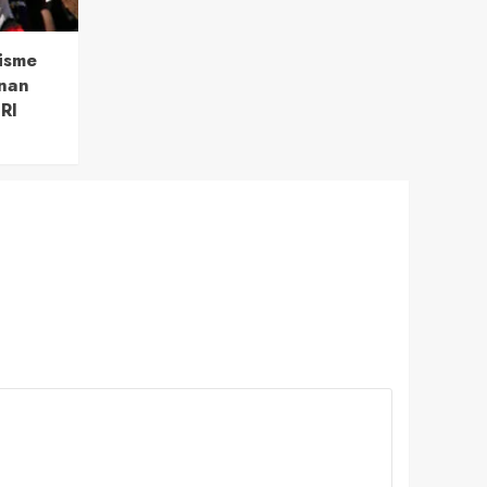
isme
nan
RI