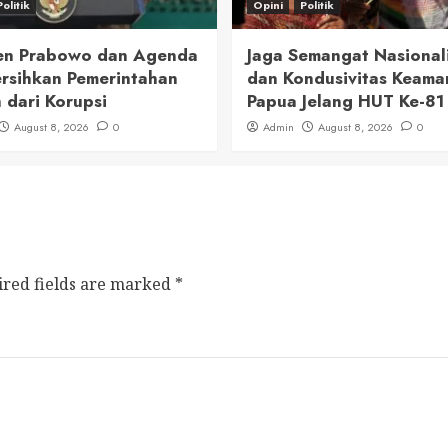
Politik
Opini
Politik
en Prabowo dan Agenda
Jaga Semangat Nasional
sihkan Pemerintahan
dan Kondusivitas Keama
 dari Korupsi
Papua Jelang HUT Ke-81 
August 8, 2026
0
Admin
August 8, 2026
0
ired fields are marked
*