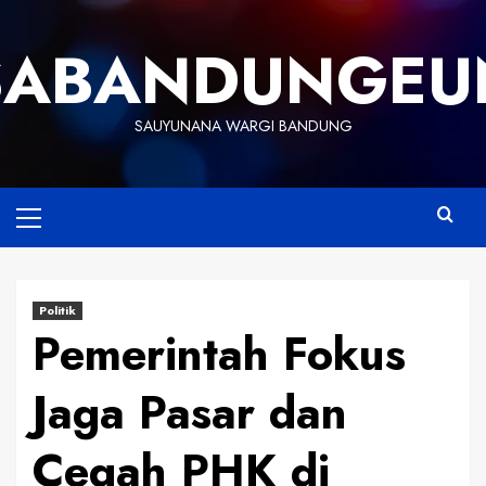
Skip
to
SABANDUNGEU
content
SAUYUNANA WARGI BANDUNG
Primary
Menu
Politik
Pemerintah Fokus
Jaga Pasar dan
Cegah PHK di