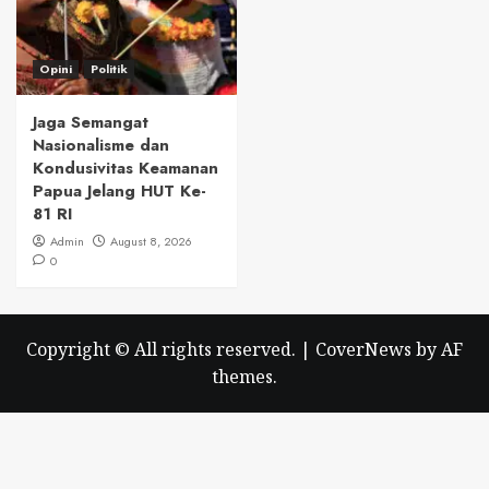
Opini
Politik
Jaga Semangat
Nasionalisme dan
Kondusivitas Keamanan
Papua Jelang HUT Ke-
81 RI
Admin
August 8, 2026
0
Copyright © All rights reserved.
|
CoverNews
by AF
themes.