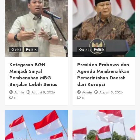
Opini
Politik
Opini
Politik
Ketegasan BGN
Presiden Prabowo dan
Menjadi Sinyal
Agenda Membersihkan
Pembenahan MBG
Pemerintahan Daerah
Berjalan Lebih Serius
dari Korupsi
Admin
August 8, 2026
Admin
August 8, 2026
0
0