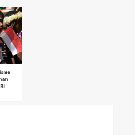
isme
nan
RI