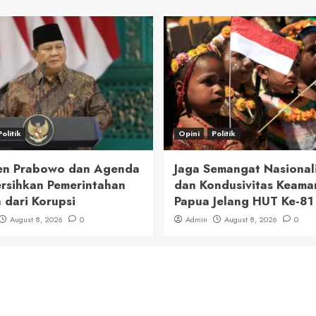
Politik
Opini
Politik
en Prabowo dan Agenda
Jaga Semangat Nasional
sihkan Pemerintahan
dan Kondusivitas Keama
 dari Korupsi
Papua Jelang HUT Ke-81 
August 8, 2026
0
Admin
August 8, 2026
0