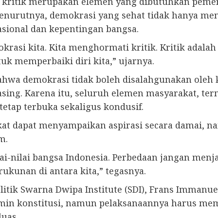
 kritik merupakan elemen yang dibutuhkan pemer
enurutnya, demokrasi yang sehat tidak hanya men
sional dan kepentingan bangsa.
si kita. Kita menghormati kritik. Kritik adalah 
tuk memperbaiki diri kita,” ujarnya.
hwa demokrasi tidak boleh disalahgunakan oleh 
ing. Karena itu, seluruh elemen masyarakat, te
tap terbuka sekaligus kondusif.
kat dapat menyampaikan aspirasi secara damai, 
m.
ilai-nilai bangsa Indonesia. Perbedaan jangan men
kunan di antara kita,” tegasnya.
itik Swarna Dwipa Institute (SDI), Frans Immanue
in konstitusi, namun pelaksanaannya harus memil
uas.