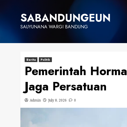
Skip
to
SABANDUNGEUN
content
SAUYUNANA WARGI BANDUNG
Berita
Politik
Pemerintah Hormat
Jaga Persatuan
Admin
July 8, 2026
0