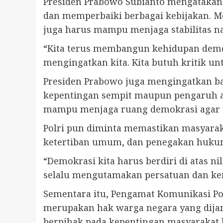
Presiden Prabowo Subianto mengatakan
dan memperbaiki berbagai kebijakan. M
juga harus mampu menjaga stabilitas na
“Kita terus membangun kehidupan demokra
mengingatkan kita. Kita butuh kritik un
Presiden Prabowo juga mengingatkan ba
kepentingan sempit maupun pengaruh as
mampu menjaga ruang demokrasi agar te
Polri pun diminta memastikan masyara
ketertiban umum, dan penegakan huku
“Demokrasi kita harus berdiri di atas n
selalu mengutamakan persatuan dan keru
Sementara itu, Pengamat Komunikasi Pol
merupakan hak warga negara yang dijam
berpihak pada kepentingan masyarakat l