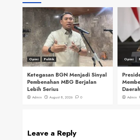
Opini
Politik
Opini
Ketegasan BGN Menjadi Sinyal
Presid
Pembenahan MBG Berjalan
Member
Lebih Serius
Daerah
Admin
August 8, 2026
0
Admin
Leave a Reply