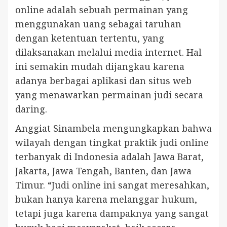
online adalah sebuah permainan yang
menggunakan uang sebagai taruhan
dengan ketentuan tertentu, yang
dilaksanakan melalui media internet. Hal
ini semakin mudah dijangkau karena
adanya berbagai aplikasi dan situs web
yang menawarkan permainan judi secara
daring.
Anggiat Sinambela mengungkapkan bahwa
wilayah dengan tingkat praktik judi online
terbanyak di Indonesia adalah Jawa Barat,
Jakarta, Jawa Tengah, Banten, dan Jawa
Timur. “Judi online ini sangat meresahkan,
bukan hanya karena melanggar hukum,
tetapi juga karena dampaknya yang sangat