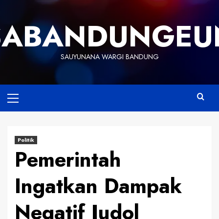
Skip
to
SABANDUNGEU
content
SAUYUNANA WARGI BANDUNG
Primary
Menu
Politik
Pemerintah
Ingatkan Dampak
Negatif Judol