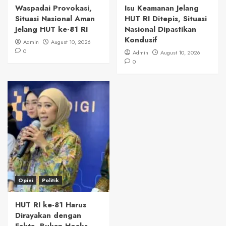
Waspadai Provokasi,
Isu Keamanan Jelang
Situasi Nasional Aman
HUT RI Ditepis, Situasi
Jelang HUT ke-81 RI
Nasional Dipastikan
Kondusif
Admin
August 10, 2026
0
Admin
August 10, 2026
0
Opini
Politik
HUT RI ke-81 Harus
Dirayakan dengan