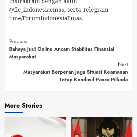
Instragram dengan akun
@fie_indonesiaemas, serta Telegram
t.me/ForumIndonesiaEmas.
Continue
Previous
Bahaya Judi Online Ancam Stabilitas Finansial
Reading
Masyarakat
Next
Masyarakat Berperan Jaga Situasi Keamanan
Tetap Kondusif Pasca Pilkada
More Stories