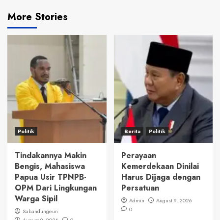
More Stories
Politik
Berita
Politik
Tindakannya Makin
Perayaan
Bengis, Mahasiswa
Kemerdekaan Dinilai
Papua Usir TPNPB-
Harus Dijaga dengan
OPM Dari Lingkungan
Persatuan
Warga Sipil
Admin
August 9, 2026
0
Sabandungeun