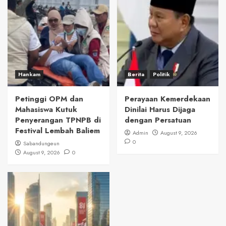
Hankam
Berita
Politik
Petinggi OPM dan
Perayaan Kemerdekaan
Mahasiswa Kutuk
Dinilai Harus Dijaga
Penyerangan TPNPB di
dengan Persatuan
Festival Lembah Baliem
Admin
August 9, 2026
0
Sabandungeun
August 9, 2026
0