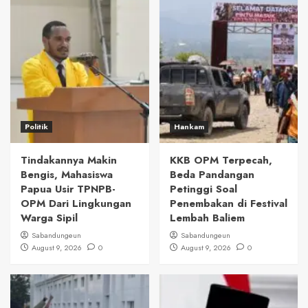
Politik
Hankam
Tindakannya Makin
KKB OPM Terpecah,
Bengis, Mahasiswa
Beda Pandangan
Papua Usir TPNPB-
Petinggi Soal
OPM Dari Lingkungan
Penembakan di Festival
Warga Sipil
Lembah Baliem
Sabandungeun
Sabandungeun
August 9, 2026
0
August 9, 2026
0