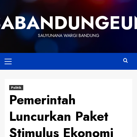
Skip
to
SABANDUNGEU
content
SAUYUNANA WARGI BANDUNG
Primary
Menu
Politik
Pemerintah
Luncurkan Paket
Stimulus Ekonomi