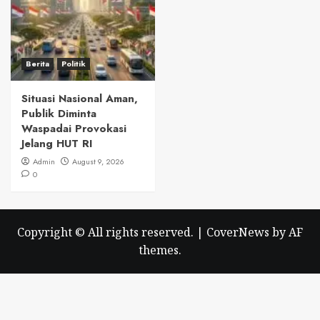
Berita
Politik
Situasi Nasional Aman,
Publik Diminta
Waspadai Provokasi
Jelang HUT RI
Admin
August 9, 2026
0
Copyright © All rights reserved.
|
CoverNews
by AF
themes.