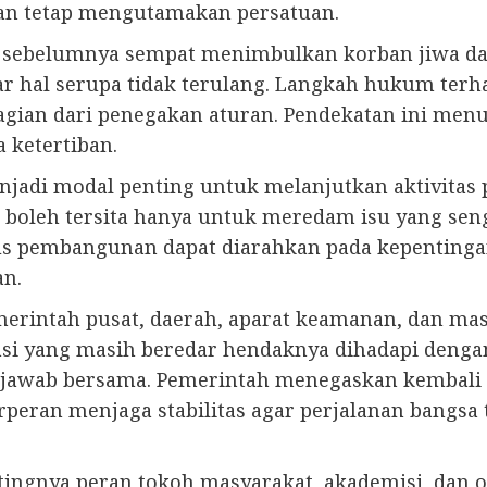
an tetap mengutamakan persatuan.
 sebelumnya sempat menimbulkan korban jiwa dan
agar hal serupa tidak terulang. Langkah hukum te
 bagian dari penegakan aturan. Pendekatan ini m
 ketertiban.
enjadi modal penting untuk melanjutkan aktivita
boleh tersita hanya untuk meredam isu yang sen
okus pembangunan dapat diarahkan pada kepenting
an.
merintah pusat, daerah, aparat keamanan, dan masy
si yang masih beredar hendaknya dihadapi dengan 
awab bersama. Pemerintah menegaskan kembali 
peran menjaga stabilitas agar perjalanan bangsa 
tingnya peran tokoh masyarakat, akademisi, dan 