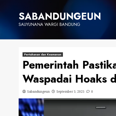
Skip
to
SABANDUNGEUN
content
SAUYUNANA WARGI BANDUNG
Pertahanan dan Keamanan
Pemerintah Pastik
Waspadai Hoaks d
Sabandungeun
September 5, 2025
0