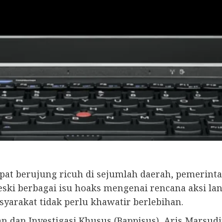
pat berujung ricuh di sejumlah daerah, pemerin
ki berbagai isu hoaks mengenai rencana aksi lanju
arakat tidak perlu khawatir berlebihan.
 dan Investigasi Khusus (Bappisus), Aris Marsud