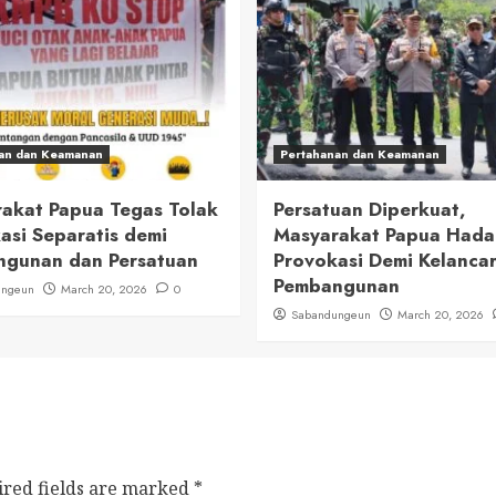
an dan Keamanan
Pertahanan dan Keamanan
akat Papua Tegas Tolak
Persatuan Diperkuat,
asi Separatis demi
Masyarakat Papua Had
gunan dan Persatuan
Provokasi Demi Kelanca
Pembangunan
ungeun
March 20, 2026
0
Sabandungeun
March 20, 2026
ired fields are marked
*