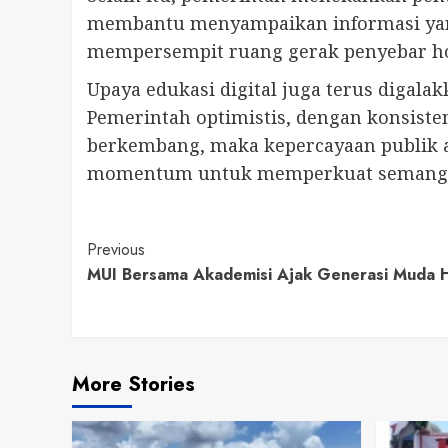
membantu menyampaikan informasi yang 
mempersempit ruang gerak penyebar ho
Upaya edukasi digital juga terus digal
Pemerintah optimistis, dengan konsiste
berkembang, maka kepercayaan publik ak
momentum untuk memperkuat semangat p
Continue
Previous
MUI Bersama Akademisi Ajak Generasi Muda Hi
Reading
More Stories