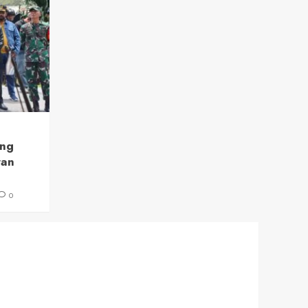
ang
ran
0