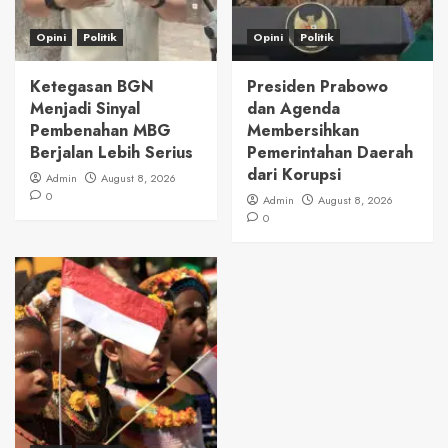
Opini
Politik
Opini
Politik
Ketegasan BGN
Presiden Prabowo
Menjadi Sinyal
dan Agenda
Pembenahan MBG
Membersihkan
Berjalan Lebih Serius
Pemerintahan Daerah
dari Korupsi
Admin
August 8, 2026
0
Admin
August 8, 2026
0