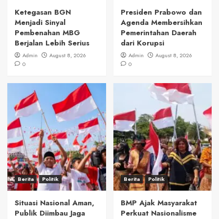
Ketegasan BGN
Presiden Prabowo dan
Menjadi Sinyal
Agenda Membersihkan
Pembenahan MBG
Pemerintahan Daerah
Berjalan Lebih Serius
dari Korupsi
Admin
August 8, 2026
Admin
August 8, 2026
0
0
Berita
Politik
Berita
Politik
Situasi Nasional Aman,
BMP Ajak Masyarakat
Publik Diimbau Jaga
Perkuat Nasionalisme