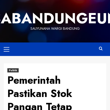
Skip
to
SABANDUNGEU
content
SAUYUNANA WARGI BANDUNG
Primary
Menu
Politik
Pemerintah
Pastikan Stok
Pangan Tetap