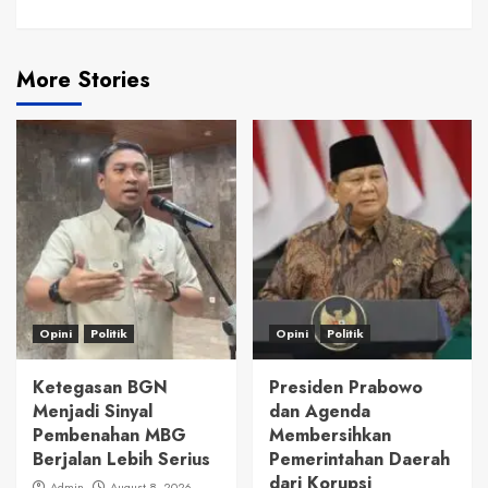
More Stories
Opini
Politik
Opini
Politik
Ketegasan BGN
Presiden Prabowo
Menjadi Sinyal
dan Agenda
Pembenahan MBG
Membersihkan
Berjalan Lebih Serius
Pemerintahan Daerah
dari Korupsi
Admin
August 8, 2026