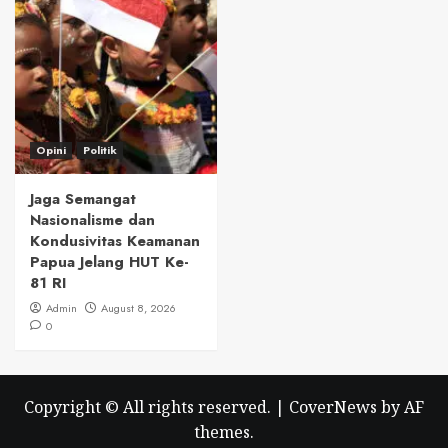
Opini
Politik
Jaga Semangat
Nasionalisme dan
Kondusivitas Keamanan
Papua Jelang HUT Ke-
81 RI
Admin
August 8, 2026
0
Copyright © All rights reserved.
|
CoverNews
by AF
themes.