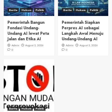
Berita
Hukum
Politik
Berita
Hukum
Politik
Pemerintah Bangun
Pemerintah Siapkan
Fondasi Undang-
Perpres AI sebagai
Undang AI lewat Peta
Langkah Awal Menuju
Jalan dan Etika AI
Undang-Undang AI
Admin
August 3, 2026
Admin
August 3, 2026
0
0
Berita
Hukum
Politik