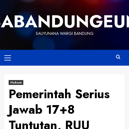
Skip
to
SABANDUNGEU
content
SAUYUNANA WARGI BANDUNG
Primary
Menu
Hukum
Pemerintah Serius
Jawab 17+8
Tuntutan, RUU