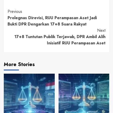
Continue
Previous
Prolegnas Direvisi, RUU Perampasan Aset Jadi
Reading
Bukti DPR Dengarkan 17+8 Suara Rakyat
Next
17+8 Tuntutan Publik Terjawab, DPR Ambil Alih
Inisiatif RUU Perampasan Aset
More Stories