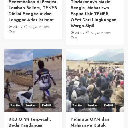
Penembakan di Festival
Tindakannya Makin
Lembah Baliem, TPNPB
Bengis, Mahasiswa
Dinilai Pengecut dan
Papua Usir TPNPB-
Langgar Adat Istiadat
OPM Dari Lingkungan
Warga Sipil
Admin
August 9, 2026
0
Admin
August 9, 2026
0
Berita
Hankam
Politik
Berita
Hankam
Politik
KKB OPM Terpecah,
Petinggi OPM dan
Beda Pandangan
Mahasiswa Kutuk