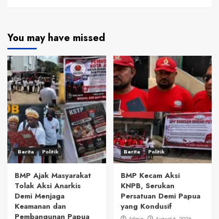
You may have missed
Berita
Politik
Berita
Politik
BMP Ajak Masyarakat
BMP Kecam Aksi
Tolak Aksi Anarkis
KNPB, Serukan
Demi Menjaga
Persatuan Demi Papua
Keamanan dan
yang Kondusif
Pembangunan Papua
Admin
August 6, 2026