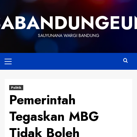
Skip
to
SABANDUNGEU
content
SAUYUNANA WARGI BANDUNG
Primary
Menu
Politik
Pemerintah
Tegaskan MBG
Tidak Boleh