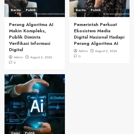
Berita
Politik
Berita
Politik
Perang Algoritma AI
Pemerintah Perkuat
Makin Kompleks,
Ekosistem Media
Publik Diminta
Digital Nasional Hadapi
Verifikasi Informasi
Perang Algoritma AI
Digital
Admin
August 6, 2026
0
Admin
August 6, 2026
0
Opini
Politik