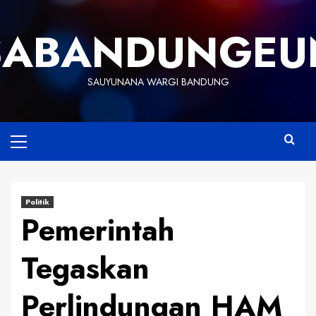
Skip
to
SABANDUNGEU
content
SAUYUNANA WARGI BANDUNG
Primary
Menu
Politik
Pemerintah
Tegaskan
Perlindungan HAM