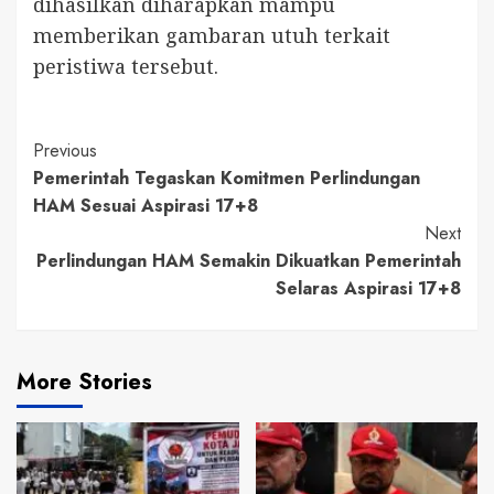
dihasilkan diharapkan mampu
memberikan gambaran utuh terkait
peristiwa tersebut.
Continue
Previous
Pemerintah Tegaskan Komitmen Perlindungan
Reading
HAM Sesuai Aspirasi 17+8
Next
Perlindungan HAM Semakin Dikuatkan Pemerintah
Selaras Aspirasi 17+8
More Stories