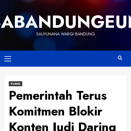
Skip
to
SABANDUNGEU
content
SAUYUNANA WARGI BANDUNG
Primary
Menu
Politik
Pemerintah Terus
Komitmen Blokir
Konten Judi Daring