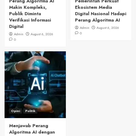
Perang Algoritma AI
Pemerintah Perkuat
Makin Kompleks,
Ekosistem Media
Publik Diminta
Digital Nasional Hadapi
Verifikasi Informasi
Perang Algoritma AI
Digital
Admin
August 6, 2026
0
Admin
August 6, 2026
0
Opini
Politik
Menjawab Perang
Algoritma AI dengan