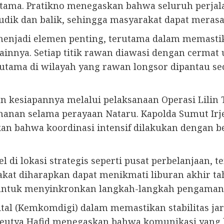
utama. Pratikno menegaskan bahwa seluruh perjal
mudik dan balik, sehingga masyarakat dapat mer
menjadi elemen penting, terutama dalam memasti
 lainnya. Setiap titik rawan diawasi dengan cerma
i utama di wilayah yang rawan longsor dipantau s
 kesiapannya melalui pelaksanaan Operasi Lilin T
anan selama perayaan Nataru. Kapolda Sumut Irj
 bahwa koordinasi intensif dilakukan dengan ber
di lokasi strategis seperti pusat perbelanjaan, te
akat diharapkan dapat menikmati liburan akhir 
lar untuk menyinkronkan langkah-langkah pengama
tal (Kemkomdigi) dalam memastikan stabilitas ja
eutya Hafid menegaskan bahwa komunikasi yang la