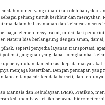
u) adalah momen yang dinantikan oleh banyak ora
a sebagai peluang untuk berlibur dan merayakan.
utama dalam hal keamanan dan kelancaran arus la
 berbagai elemen masyarakat, mulai dari pemerinta
men Nataru bisa berlangsung dengan aman, damai
 pihak, seperti penyedia layanan transportasi, a
i potensi gangguan yang dapat menghambat kelan
ncakup penyuluhan dan edukasi kepada masyarakat 
ingnya menjaga ketertiban. Dengan persiapan yang 
lan lancar, tanpa ada kendala berarti, dan tentun
n Manusia dan Kebudayaan (PMK), Pratikno, menyo
ap kali membawa risiko bencana hidrometeorologi