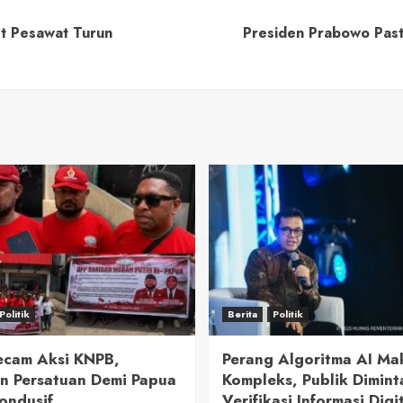
et Pesawat Turun
Presiden Prabowo Past
Politik
Berita
Politik
cam Aksi KNPB,
Perang Algoritma AI Ma
n Persatuan Demi Papua
Kompleks, Publik Dimint
ondusif
Verifikasi Informasi Digi