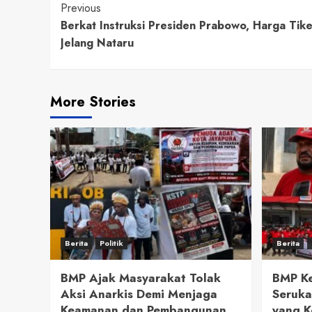
Continue
Previous
Berkat Instruksi Presiden Prabowo, Harga Tik
Reading
Jelang Nataru
More Stories
Berita
Politik
Berita
BMP Ajak Masyarakat Tolak
BMP Ke
Aksi Anarkis Demi Menjaga
Seruka
Keamanan dan Pembangunan
yang K