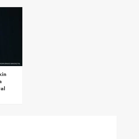
kin
a
tal