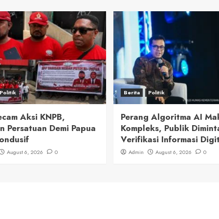
Politik
Berita
Politik
cam Aksi KNPB,
Perang Algoritma AI Ma
n Persatuan Demi Papua
Kompleks, Publik Dimint
ondusif
Verifikasi Informasi Digi
August 6, 2026
0
Admin
August 6, 2026
0