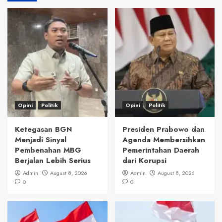
Opini
Politik
Opini
Politik
Ketegasan BGN
Presiden Prabowo dan
Menjadi Sinyal
Agenda Membersihkan
Pembenahan MBG
Pemerintahan Daerah
Berjalan Lebih Serius
dari Korupsi
Admin
August 8, 2026
Admin
August 8, 2026
0
0