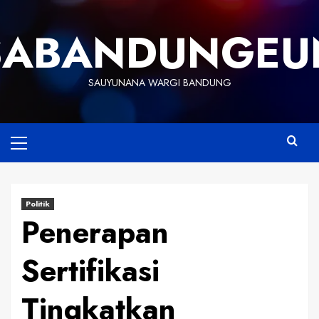
Skip
to
SABANDUNGEU
content
SAUYUNANA WARGI BANDUNG
Primary
Menu
Politik
Penerapan
Sertifikasi
Tingkatkan