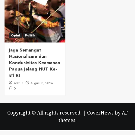
Opini
Politik
Jaga Semangat
Nasionalisme dan
Kondusivitas Keamanan
Papua Jelang HUT Ke-
81 RI
Admin
August 8, 2026
0
Copyright © All rights reserved.
|
CoverNews
by AF
themes.