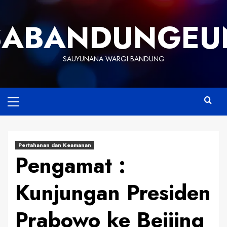
Skip
to
SABANDUNGEU
content
SAUYUNANA WARGI BANDUNG
Primary
Menu
Pertahanan dan Keamanan
Pengamat :
Kunjungan Presiden
Prabowo ke Beijing