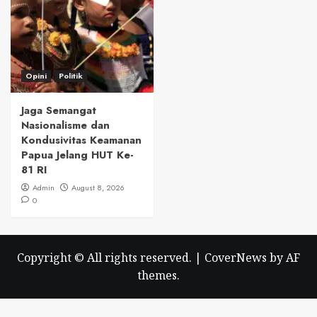
Opini
Politik
Jaga Semangat
Nasionalisme dan
Kondusivitas Keamanan
Papua Jelang HUT Ke-
81 RI
Admin
August 8, 2026
0
Copyright © All rights reserved.
|
CoverNews
by AF
themes.