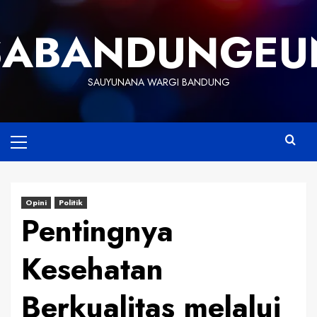
Skip
to
SABANDUNGEU
content
SAUYUNANA WARGI BANDUNG
Primary
Menu
Opini
Politik
Pentingnya
Kesehatan
Berkualitas melalui