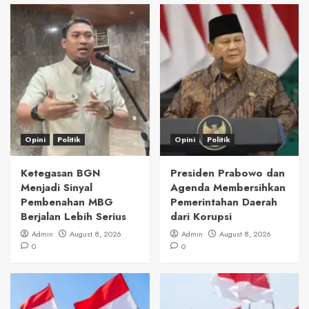
Opini
Politik
Opini
Politik
Ketegasan BGN
Presiden Prabowo dan
Menjadi Sinyal
Agenda Membersihkan
Pembenahan MBG
Pemerintahan Daerah
Berjalan Lebih Serius
dari Korupsi
Admin
August 8, 2026
Admin
August 8, 2026
0
0