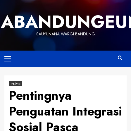
Skip
to
SABANDUNGEU
content
SAUYUNANA WARGI BANDUNG
Primary
Menu
Politik
Pentingnya
Penguatan Integrasi
Sosial Pasca