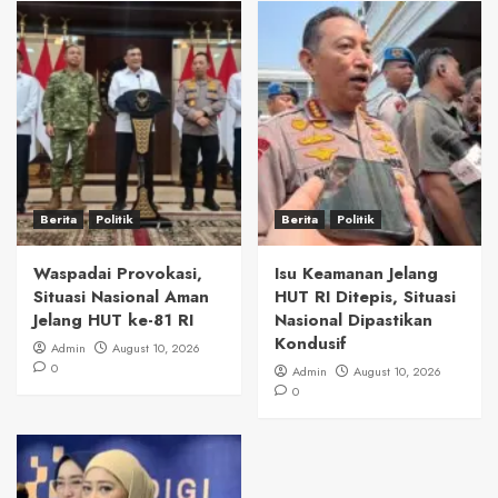
Berita
Politik
Berita
Politik
Waspadai Provokasi,
Isu Keamanan Jelang
Situasi Nasional Aman
HUT RI Ditepis, Situasi
Jelang HUT ke-81 RI
Nasional Dipastikan
Kondusif
Admin
August 10, 2026
0
Admin
August 10, 2026
0