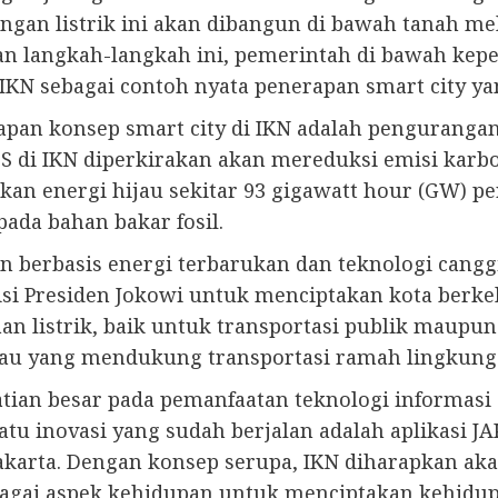
aringan listrik ini akan dibangun di bawah tanah me
an langkah-langkah ini, pemerintah di bawah ke
N sebagai contoh nyata penerapan smart city ya
apan konsep smart city di IKN adalah pengurangan
di IKN diperkirakan akan mereduksi emisi karbon
an energi hijau sekitar 93 gigawatt hour (GW) per
ada bahan bakar fosil.
 berbasis energi terbarukan dan teknologi cangg
 visi Presiden Jokowi untuk menciptakan kota berk
listrik, baik untuk transportasi publik maupun p
ijau yang mendukung transportasi ramah lingkung
tian besar pada pemanfaatan teknologi informasi
u inovasi yang sudah berjalan adalah aplikasi JAK
Jakarta. Dengan konsep serupa, IKN diharapkan a
gai aspek kehidupan untuk menciptakan kehidupan