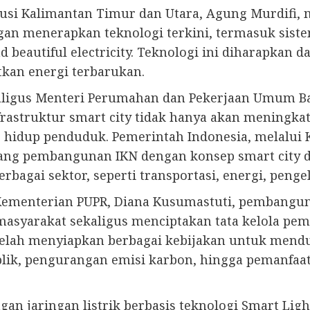
busi Kalimantan Timur dan Utara, Agung Murdifi,
n menerapkan teknologi terkini, termasuk sistem 
 beautiful electricity. Teknologi ini diharapkan 
kan energi terbarukan.
ekaligus Menteri Perumahan dan Pekerjaan Umum 
rastruktur smart city tidak hanya akan meningkatk
as hidup penduduk. Pemerintah Indonesia, melalu
ang pembangunan IKN dengan konsep smart city di
agai sektor, seperti transportasi, energi, pengel
Kementerian PUPR, Diana Kusumastuti, pembangunan
asyarakat sekaligus menciptakan tata kelola peme
 telah menyiapkan berbagai kebijakan untuk mend
blik, pengurangan emisi karbon, hingga pemanfaa
engan jaringan listrik berbasis teknologi Smart 