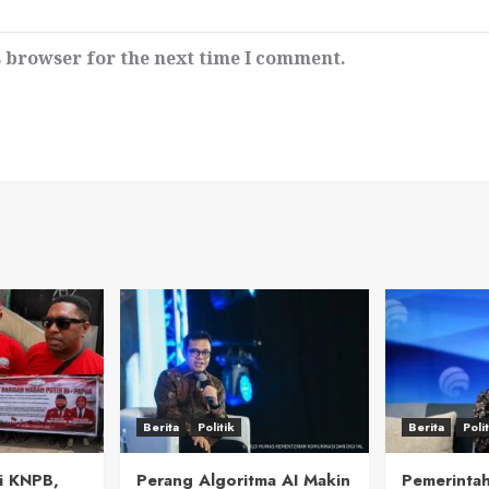
s browser for the next time I comment.
Berita
Politik
Berita
Poli
i KNPB,
Perang Algoritma AI Makin
Pemerintah