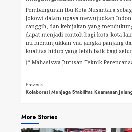
Pembangunan Ibu Kota Nusantara sebagai 
Jokowi dalam upaya mewujudkan Indones
canggih, dan kebijakan yang mendukung 
dapat menjadi contoh bagi kota-kota l
ini menunjukkan visi jangka panjang d
kualitas hidup yang lebih baik bagi sel
)* Mahasiswa Jurusan Teknik Perencana
Continue
Previous
Kolaborasi Menjaga Stabilitas Keamanan Jelan
Reading
More Stories