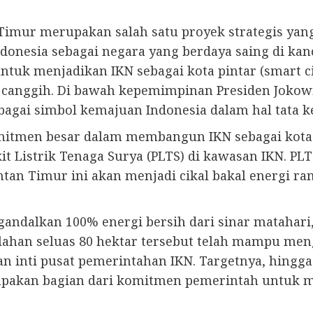
 Timur merupakan salah satu proyek strategis ya
onesia sebagai negara yang berdaya saing di kanca
untuk menjadikan IKN sebagai kota pintar (smart 
 canggih. Di bawah kepemimpinan Presiden Jokowi,
ebagai simbol kemajuan Indonesia dalam hal tata 
itmen besar dalam membangun IKN sebagai kota p
 Listrik Tenaga Surya (PLTS) di kawasan IKN. PL
ntan Timur ini akan menjadi cikal bakal energi 
gandalkan 100% energi bersih dari sinar matahari
lahan seluas 80 hektar tersebut telah mampu men
 inti pusat pemerintahan IKN. Targetnya, hingga a
upakan bagian dari komitmen pemerintah untuk m