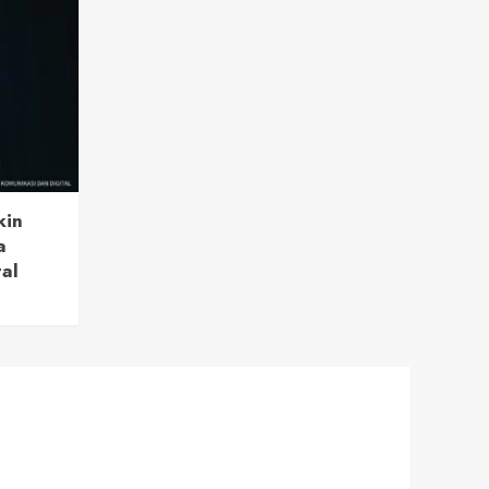
kin
a
tal