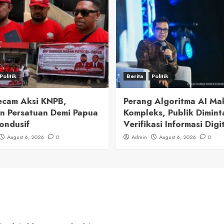
Politik
Berita
Politik
cam Aksi KNPB,
Perang Algoritma AI Ma
n Persatuan Demi Papua
Kompleks, Publik Dimint
ondusif
Verifikasi Informasi Digi
August 6, 2026
0
Admin
August 6, 2026
0