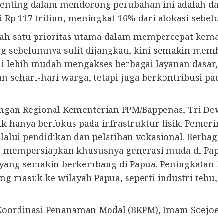
 penting dalam mendorong perubahan ini adalah d
 Rp 117 triliun, meningkat 16% dari alokasi sebe
ah satu prioritas utama dalam mempercepat kemaj
ng sebelumnya sulit dijangkau, kini semakin memb
ni lebih mudah mengakses berbagai layanan dasar,
 sehari-hari warga, tetapi juga berkontribusi p
ngan Regional Kementerian PPM/Bappenas, Tri De
k hanya berfokus pada infrastruktur fisik. Pemer
alui pendidikan dan pelatihan vokasional. Berba
na mempersiapkan khususnya generasi muda di Pa
ri yang semakin berkembang di Papua. Peningkatan
ng masuk ke wilayah Papua, seperti industri tebu
Koordinasi Penanaman Modal (BKPM), Imam Soejoed