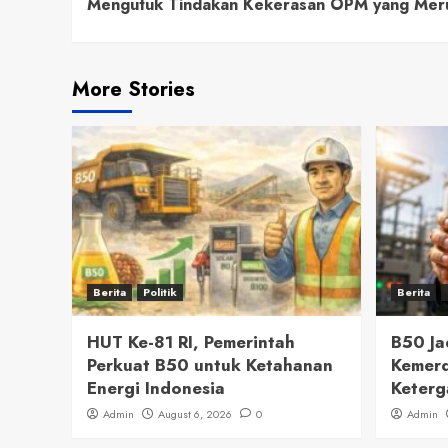
Mengutuk Tindakan Kekerasan OPM yang Mer
Reading
More Stories
Berita
Politik
Berita
HUT Ke-81 RI, Pemerintah
B50 J
Perkuat B50 untuk Ketahanan
Kemerd
Energi Indonesia
Keterg
Admin
August 6, 2026
0
Admin