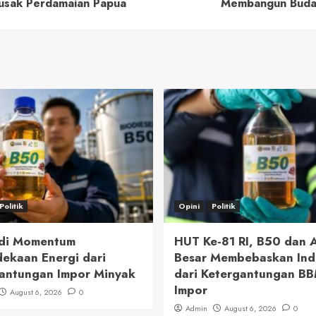
usak Perdamaian Papua
Membangun Budaya
Politik
Opini
Politik
adi Momentum
HUT Ke-81 RI, B50 dan
ekaan Energi dari
Besar Membebaskan Ind
antungan Impor Minyak
dari Ketergantungan B
Impor
August 6, 2026
0
Admin
August 6, 2026
0