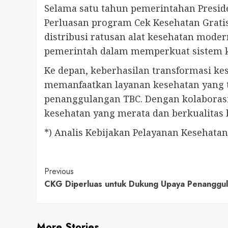
Selama satu tahun pemerintahan Presid
Perluasan program Cek Kesehatan Grati
distribusi ratusan alat kesehatan modern
pemerintah dalam memperkuat sistem k
Ke depan, keberhasilan transformasi k
memanfaatkan layanan kesehatan yang t
penanggulangan TBC. Dengan kolaborasi
kesehatan yang merata dan berkualitas b
*) Analis Kebijakan Pelayanan Kesehatan
Continue
Previous
CKG Diperluas untuk Dukung Upaya Penanggu
Reading
More Stories