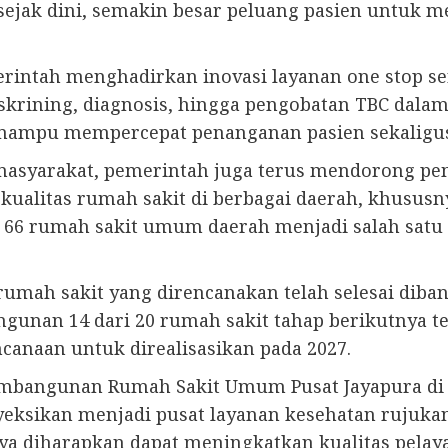
ejak dini, semakin besar peluang pasien untuk m
ntah menghadirkan inovasi layanan one stop servi
rining, diagnosis, hingga pengobatan TBC dalam 
mampu mempercepat penanganan pasien sekaligus
asyarakat, pemerintah juga terus mendorong peme
alitas rumah sakit di berbagai daerah, khususnya
s 66 rumah sakit umum daerah menjadi salah satu 
rumah sakit yang direncanakan telah selesai diba
gunan 14 dari 20 rumah sakit tahap berikutnya te
canaan untuk direalisasikan pada 2027.
bangunan Rumah Sakit Umum Pusat Jayapura di Pa
yeksikan menjadi pusat layanan kesehatan rujuka
nya diharapkan dapat meningkatkan kualitas pela