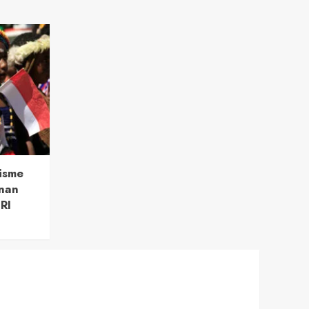
isme
nan
RI