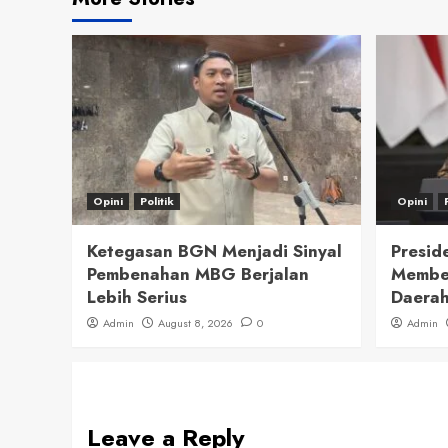
Opini
Politik
Opini
Ketegasan BGN Menjadi Sinyal
Presid
Pembenahan MBG Berjalan
Member
Lebih Serius
Daerah
Admin
August 8, 2026
0
Admin
Leave a Reply