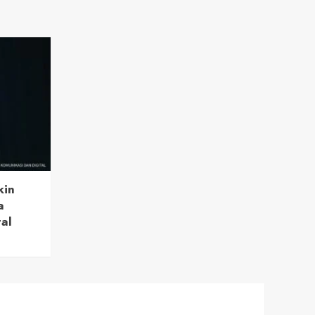
kin
a
tal