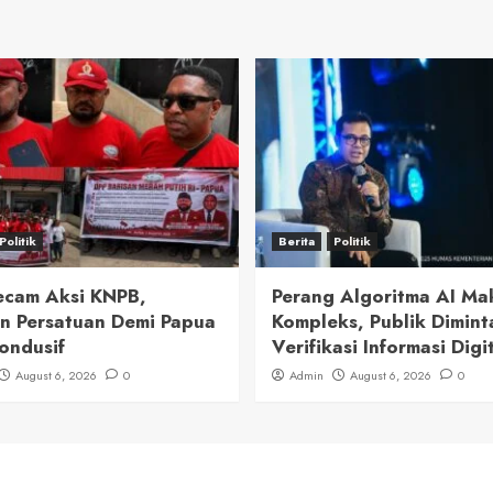
Politik
Berita
Politik
cam Aksi KNPB,
Perang Algoritma AI Ma
n Persatuan Demi Papua
Kompleks, Publik Dimint
ondusif
Verifikasi Informasi Digi
August 6, 2026
0
Admin
August 6, 2026
0