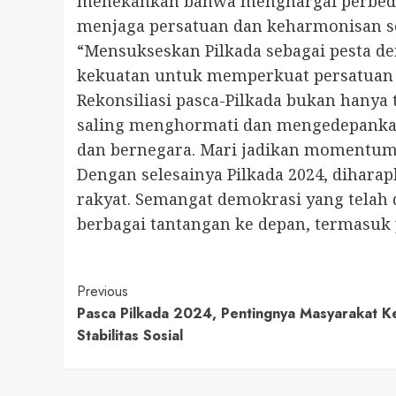
menekankan bahwa menghargai perbedaan
menjaga persatuan dan keharmonisan so
“Mensukseskan Pilkada sebagai pesta d
kekuatan untuk memperkuat persatuan b
Rekonsiliasi pasca-Pilkada bukan hanya
saling menghormati dan mengedepankan
dan bernegara. Mari jadikan momentum 
Dengan selesainya Pilkada 2024, dihar
rakyat. Semangat demokrasi yang telah
berbagai tantangan ke depan, termasuk
Continue
Previous
Pasca Pilkada 2024, Pentingnya Masyarakat K
Reading
Stabilitas Sosial