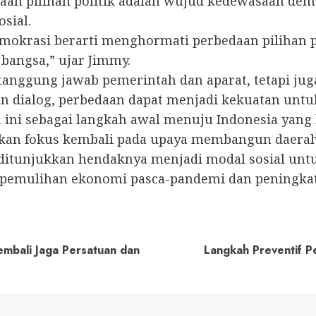
 pilihan politik adalah wujud kedewasaan demo
sial.
emokrasi berarti menghormati perbedaan pilihan p
angsa,” ujar Jimmy.
 tanggung jawab pemerintah dan aparat, tetapi ju
 dialog, perbedaan dapat menjadi kekuatan unt
ini sebagai langkah awal menuju Indonesia yang 
apkan fokus kembali pada upaya membangun daera
 ditunjukkan hendaknya menjadi modal sosial un
 pemulihan ekonomi pasca-pandemi dan peningkata
embali Jaga Persatuan dan
Langkah Preventif 