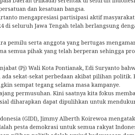
ala Daerah (Pilkada) serentak di seluruh Indone
persatuan dan kesatuan bangsa.
tanto mengapresiasi partisipasi aktif masyarakat
24 di seluruh Jawa Tengah telah berlangsung den
gara pemilu serta anggota yang bertugas mengaman
ma semua pihak yang telah berperan sehingga pr
jabat (Pj) Wali Kota Pontianak, Edi Suryanto bahw
ada sekat-sekat perbedaan akibat pilihan politik. 
gkin sempat tegang selama masa kampanye.
n ajang permusuhan. Kini saatnya kita fokus me
sial diharapkan dapat dipulihkan untuk menduk
 Indonesia (GIDI), Jimmy Alberth Koirewoa mengat
alah pesta demokrasi untuk semua rakyat Indones