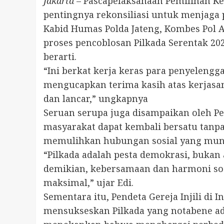
Jakarta
– Pascapelaksanaan Pemilihan Kep
pentingnya rekonsiliasi untuk menjaga 
Kabid Humas Polda Jateng, Kombes Pol Ar
proses pencoblosan Pilkada Serentak 20
berarti.
“Ini berkat kerja keras para penyeleng
mengucapkan terima kasih atas kerjasa
dan lancar,” ungkapnya
Seruan serupa juga disampaikan oleh Pen
masyarakat dapat kembali bersatu tanpa 
memulihkan hubungan sosial yang mun
“Pilkada adalah pesta demokrasi, buka
demikian, kebersamaan dan harmoni so
maksimal,” ujar Edi.
Sementara itu, Pendeta Gereja Injili di
mensukseskan Pilkada yang notabene ad