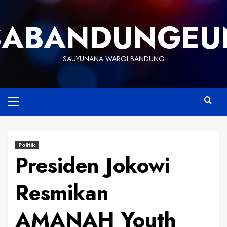
Skip
to
SABANDUNGEU
content
SAUYUNANA WARGI BANDUNG
Primary
Menu
Politik
Presiden Jokowi
Resmikan
AMANAH Youth