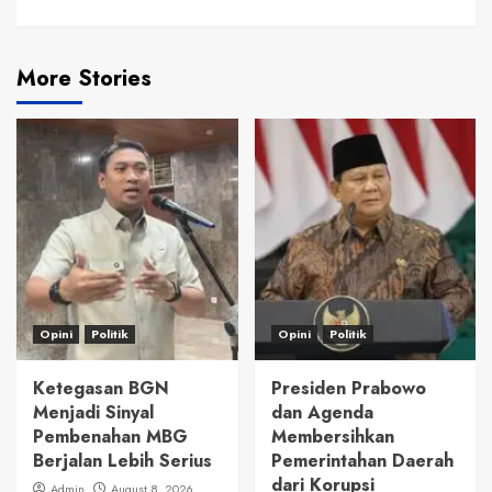
More Stories
Opini
Politik
Opini
Politik
Ketegasan BGN
Presiden Prabowo
Menjadi Sinyal
dan Agenda
Pembenahan MBG
Membersihkan
Berjalan Lebih Serius
Pemerintahan Daerah
dari Korupsi
Admin
August 8, 2026