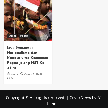
Opini
Politik
Jaga Semangat
Nasionalisme dan
Kondusivitas Keamanan
Papua Jelang HUT Ke-
81 RI
Admin
August 8, 2026
0
Copyright © All rights reserved.
|
CoverNews
by AF
themes.