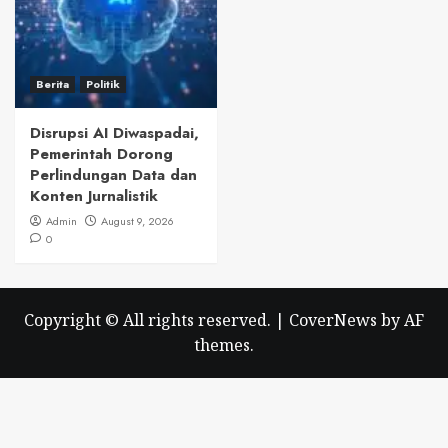
Berita
Politik
Disrupsi AI Diwaspadai,
Pemerintah Dorong
Perlindungan Data dan
Konten Jurnalistik
Admin
August 9, 2026
0
Copyright © All rights reserved.
|
CoverNews
by AF
themes.