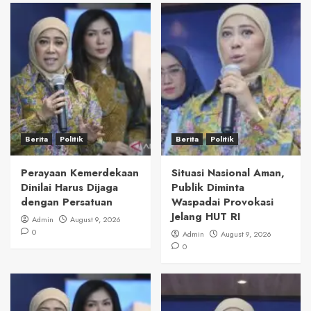
Berita
Politik
Berita
Politik
Perayaan Kemerdekaan
Situasi Nasional Aman,
Dinilai Harus Dijaga
Publik Diminta
dengan Persatuan
Waspadai Provokasi
Jelang HUT RI
Admin
August 9, 2026
0
Admin
August 9, 2026
0