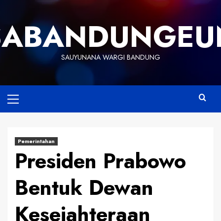
Skip
to
SABANDUNGEU
content
SAUYUNANA WARGI BANDUNG
Primary
Menu
Pemerintahan
Presiden Prabowo
Bentuk Dewan
Kesejahteraan