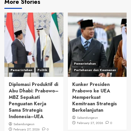
More Stories
Pemerintahan
Pemerintahan
Politik
Pertahanan dan Keamanan
Diplomasi Produktif di
Kunker Presiden
Abu Dhabi: Prabowo–
Prabowo ke UEA
MBZ Sepakati
Memperkuat
Penguatan Kerja
Kemitraan Strategis
Sama Strategis
Berkelanjutan
Indonesia–UEA
Sabandungeun
February 27, 2026
0
Sabandungeun
February 27, 2026
0