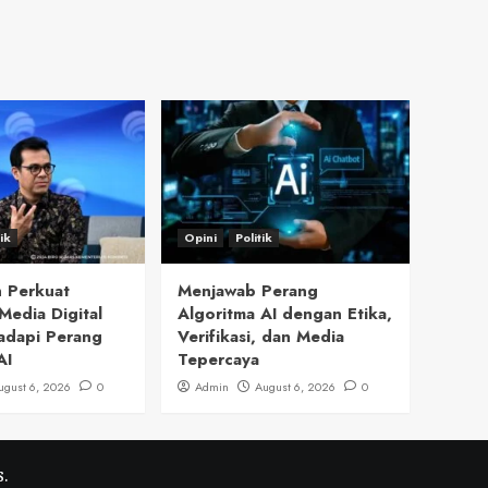
tik
Opini
Politik
 Perkuat
Menjawab Perang
Media Digital
Algoritma AI dengan Etika,
adapi Perang
Verifikasi, dan Media
AI
Tepercaya
ugust 6, 2026
0
Admin
August 6, 2026
0
.