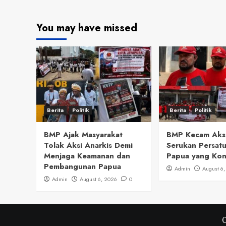
You may have missed
Berita
Politik
Berita
Politik
BMP Ajak Masyarakat
BMP Kecam Aks
Tolak Aksi Anarkis Demi
Serukan Persat
Menjaga Keamanan dan
Papua yang Kon
Pembangunan Papua
Admin
August 6
Admin
August 6, 2026
0
C