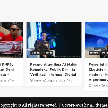
Berita
Politik
Berita
Poli
i KNPB,
Perang Algoritma AI Makin
Pemerintah
uan Demi
Kompleks, Publik Diminta
Ekosistem 
dusif
Verifikasi Informasi Digital
Nasional H
Algoritma 
, 2026
0
Admin
August 6, 2026
0
Admin
A
opyright © All rights reserved.
|
CoverNews
by AF themes