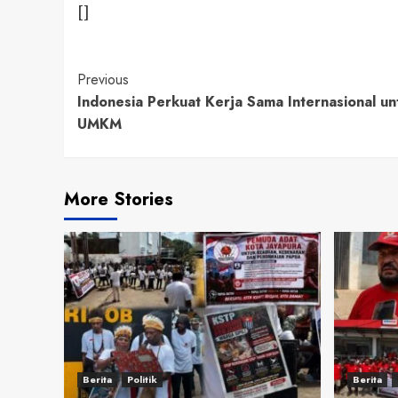
[]
Continue
Previous
Indonesia Perkuat Kerja Sama Internasional u
Reading
UMKM
More Stories
Berita
Politik
Berita