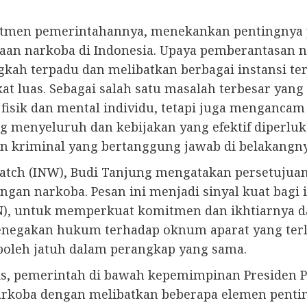
mitmen pemerintahannya, menekankan pentingnya
n narkoba di Indonesia. Upaya pemberantasan na
kah terpadu dan melibatkan berbagai instansi te
at luas. Sebagai salah satu masalah terbesar yan
sik dan mental individu, tetapi juga mengancam 
ng menyeluruh dan kebijakan yang efektif diperl
an kriminal yang bertanggung jawab di belakangny
 Watch (INW), Budi Tanjung mengatakan persetuju
ngan narkoba. Pesan ini menjadi sinyal kuat bagi
NN), untuk memperkuat komitmen dan ikhtiarnya 
enegakan hukum terhadap oknum aparat yang terl
 boleh jatuh dalam perangkap yang sama.
ks, pemerintah di bawah kepemimpinan Presiden 
rkoba dengan melibatkan beberapa elemen penti