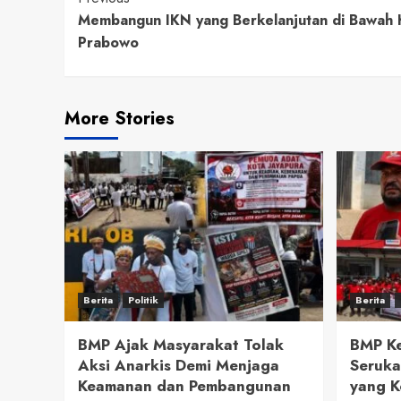
Continue
Membangun IKN yang Berkelanjutan di Bawah
Reading
Prabowo
More Stories
Berita
Politik
Berita
BMP Ajak Masyarakat Tolak
BMP Ke
Aksi Anarkis Demi Menjaga
Seruka
Keamanan dan Pembangunan
yang K