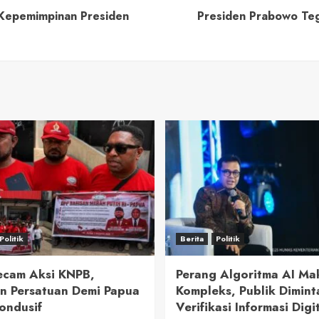
 Kepemimpinan Presiden
Presiden Prabowo Te
Politik
Berita
Politik
cam Aksi KNPB,
Perang Algoritma AI Ma
n Persatuan Demi Papua
Kompleks, Publik Dimint
ondusif
Verifikasi Informasi Digi