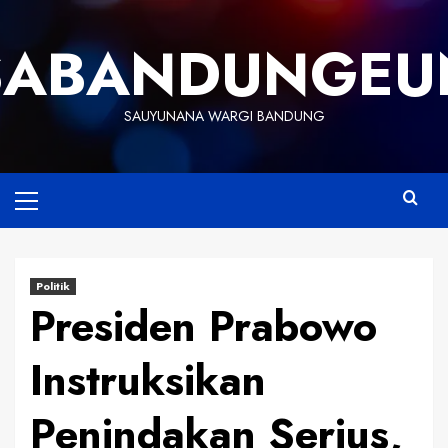
Skip
to
SABANDUNGEU
content
SAUYUNANA WARGI BANDUNG
Primary
Menu
Politik
Presiden Prabowo
Instruksikan
Penindakan Serius,