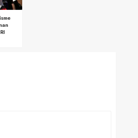
isme
nan
RI