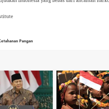
judkan Indonesia yang bebas dari ancaman narko
stitute
Ketahanan Pangan