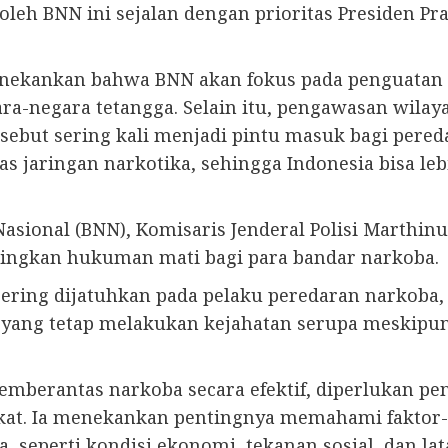
oleh BNN ini sejalan dengan prioritas Presiden Pr
nekankan bahwa BNN akan fokus pada penguatan k
-negara tetangga. Selain itu, pengawasan wilaya
sebut sering kali menjadi pintu masuk bagi pered
 jaringan narkotika, sehingga Indonesia bisa l
Nasional (BNN), Komisaris Jenderal Polisi Marthi
ndingkan hukuman mati bagi para bandar narkoba.
ering dijatuhkan pada pelaku peredaran narko
u yang tetap melakukan kejahatan serupa meskipun
berantas narkoba secara efektif, diperlukan pen
akat. Ia menekankan pentingnya memahami faktor
, seperti kondisi ekonomi, tekanan sosial, dan la