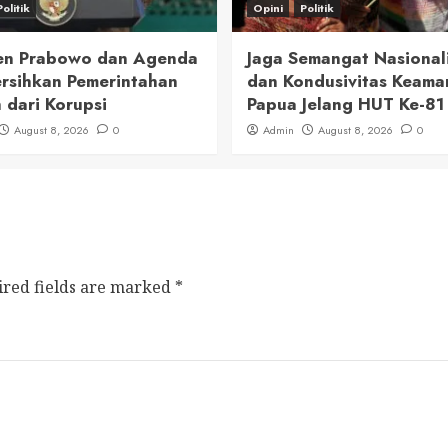
Politik
Opini
Politik
en Prabowo dan Agenda
Jaga Semangat Nasional
sihkan Pemerintahan
dan Kondusivitas Keama
 dari Korupsi
Papua Jelang HUT Ke-81 
August 8, 2026
0
Admin
August 8, 2026
0
ired fields are marked
*