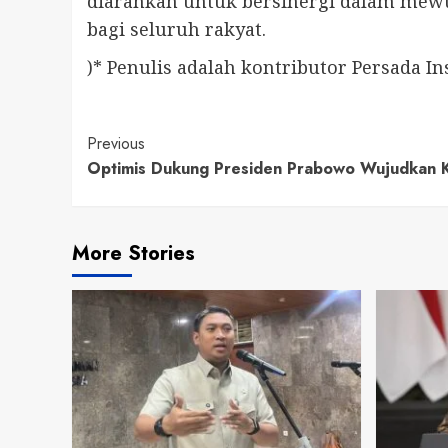
diarahkan untuk bersinergi dalam mewu
bagi seluruh rakyat.
)* Penulis adalah kontributor Persada In
Continue
Previous
Optimis Dukung Presiden Prabowo Wujudkan 
Reading
More Stories