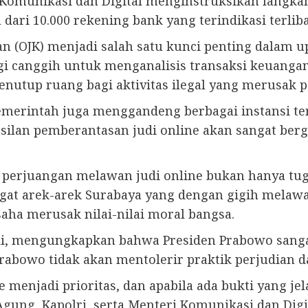
Komunikasi dan Digital menginstruksikan langk
dari 10.000 rekening bank yang terindikasi terliba
an (OJK) menjadi salah satu kunci penting dalam u
i canggih untuk menganalisis transaksi keuanga
nutup ruang bagi aktivitas ilegal yang merusak 
merintah juga menggandeng berbagai instansi ter
ilan pemberantasan judi online akan sangat berg
erjuangan melawan judi online bukan hanya tuga
ngat arek-arek Surabaya yang dengan gigih melawa
ha merusak nilai-nilai moral bangsa.
adi, mengungkapkan bahwa Presiden Prabowo sang
Prabowo tidak akan mentolerir praktik perjudian 
e menjadi prioritas, dan apabila ada bukti yang j
Agung, Kapolri, serta Menteri Komunikasi dan Dig