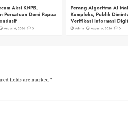
cam Aksi KNPB,
Perang Algoritma AI Ma
n Persatuan Demi Papua
Kompleks, Publik Dimint
ondusif
Verifikasi Informasi Digi
August 6, 2026
0
Admin
August 6, 2026
0
ired fields are marked
*