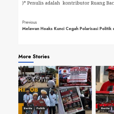
)* Penulis adalah kontributor Ruang Ba
Continue
Previous
Melawan Hoaks Kunci Cegah Polarisasi Politik 
Reading
More Stories
Berita
Politik
Berita