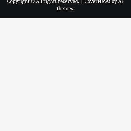
Copyright © All rights reserved.
|
CoverNews
by AF
themes.