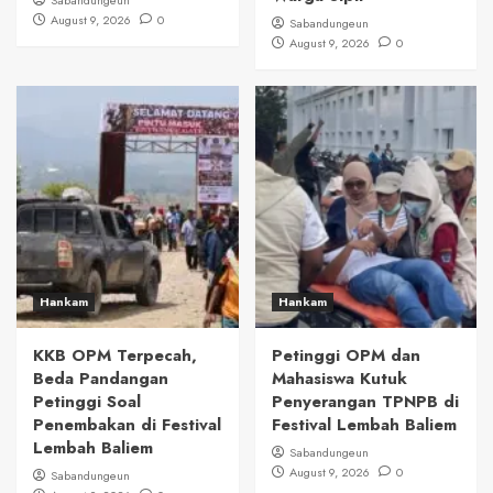
Sabandungeun
August 9, 2026
0
Sabandungeun
August 9, 2026
0
Hankam
Hankam
KKB OPM Terpecah,
Petinggi OPM dan
Beda Pandangan
Mahasiswa Kutuk
Petinggi Soal
Penyerangan TPNPB di
Penembakan di Festival
Festival Lembah Baliem
Lembah Baliem
Sabandungeun
August 9, 2026
0
Sabandungeun