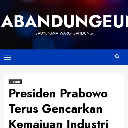
Skip
to
SABANDUNGEU
content
SAUYUNANA WARGI BANDUNG
Primary
Menu
Politik
Presiden Prabowo
Terus Gencarkan
Kemajuan Industri