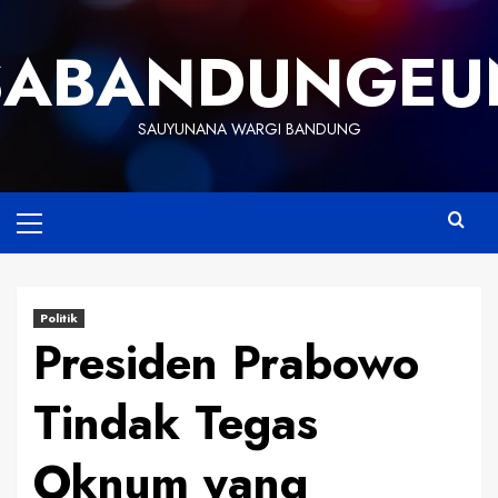
Skip
to
SABANDUNGEU
content
SAUYUNANA WARGI BANDUNG
Primary
Menu
Politik
Presiden Prabowo
Tindak Tegas
Oknum yang