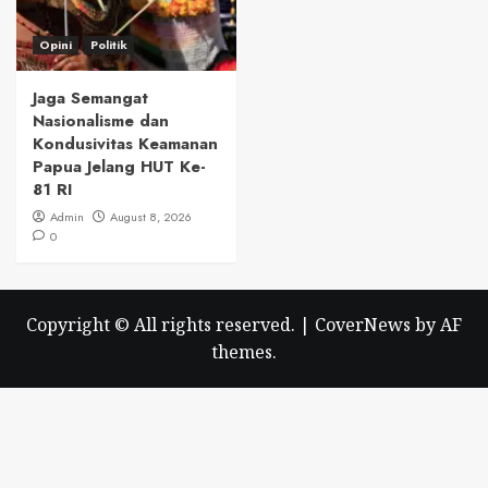
Opini
Politik
Jaga Semangat
Nasionalisme dan
Kondusivitas Keamanan
Papua Jelang HUT Ke-
81 RI
Admin
August 8, 2026
0
Copyright © All rights reserved.
|
CoverNews
by AF
themes.