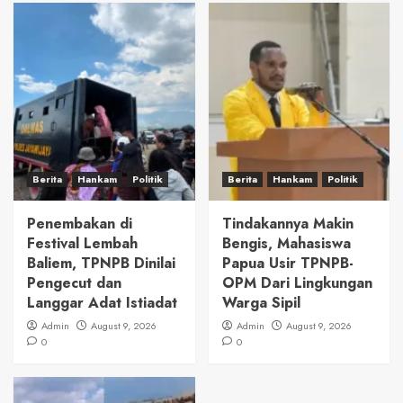
Berita
Hankam
Politik
Berita
Hankam
Politik
Penembakan di
Tindakannya Makin
Festival Lembah
Bengis, Mahasiswa
Baliem, TPNPB Dinilai
Papua Usir TPNPB-
Pengecut dan
OPM Dari Lingkungan
Langgar Adat Istiadat
Warga Sipil
Admin
August 9, 2026
Admin
August 9, 2026
0
0