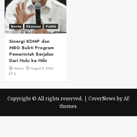
Berita
Ekonomi
Politik
Sinergi KDMP dan
MBG Bukti Program
Pemerintah Berjalan
Dari Hulu ke Hilir
Admin
August 9, 2026
0
Copyright © All rights reserved.
|
CoverNews
by AF
themes.