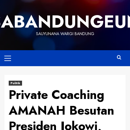
Skip
to
SABANDUNGEU
content
SAUYUNANA WARGI BANDUNG
Primary
Menu
Politik
Private Coaching
AMANAH Besutan
Presiden Jokowi,