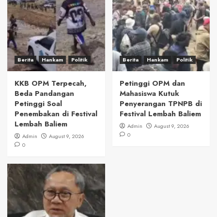
Berita
Hankam
Politik
Berita
Hankam
Politik
KKB OPM Terpecah,
Petinggi OPM dan
Beda Pandangan
Mahasiswa Kutuk
Petinggi Soal
Penyerangan TPNPB di
Penembakan di Festival
Festival Lembah Baliem
Lembah Baliem
Admin
August 9, 2026
0
Admin
August 9, 2026
0